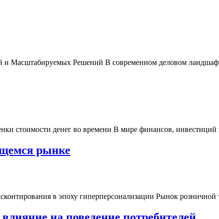
 Масштабируемых Решений В современном деловом ландшафте,
ки стоимости денег во времени В мире финансов, инвестиций и
ющемся рынке
контирования в эпоху гиперперсонализации Рынок розничной то
 влияние на поведение потребителей