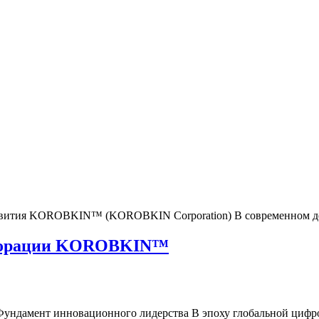
развития KOROBKIN™ (KOROBKIN Corporation) В современном де
рпорации KOROBKIN™
дамент инновационного лидерства В эпоху глобальной цифров