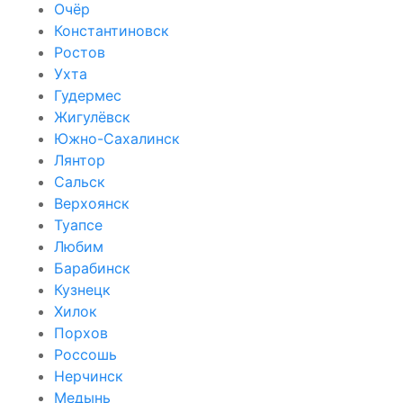
Очёр
Константиновск
Ростов
Ухта
Гудермес
Жигулёвск
Южно-Сахалинск
Лянтор
Сальск
Верхоянск
Туапсе
Любим
Барабинск
Кузнецк
Хилок
Порхов
Россошь
Нерчинск
Медынь