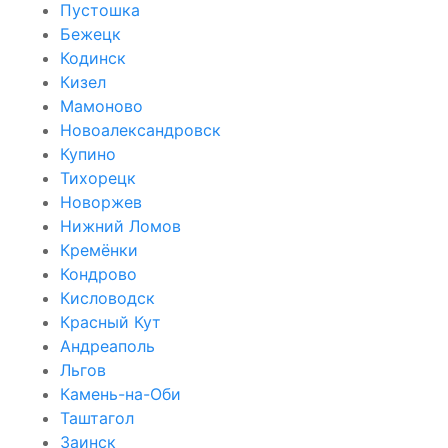
Пустошка
Бежецк
Кодинск
Кизел
Мамоново
Новоалександровск
Купино
Тихорецк
Новоржев
Нижний Ломов
Кремёнки
Кондрово
Кисловодск
Красный Кут
Андреаполь
Льгов
Камень-на-Оби
Таштагол
Заинск