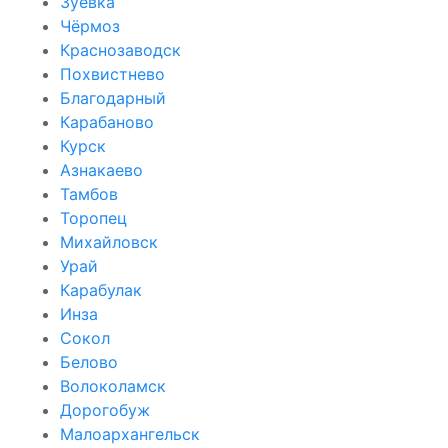
Зуевка
Чёрмоз
Краснозаводск
Похвистнево
Благодарный
Карабаново
Курск
Азнакаево
Тамбов
Торопец
Михайловск
Урай
Карабулак
Инза
Сокол
Белово
Волоколамск
Дорогобуж
Малоархангельск