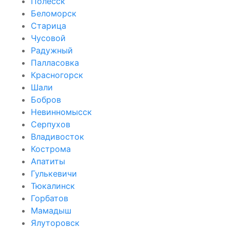
Полесск
Беломорск
Старица
Чусовой
Радужный
Палласовка
Красногорск
Шали
Бобров
Невинномысск
Серпухов
Владивосток
Кострома
Апатиты
Гулькевичи
Тюкалинск
Горбатов
Мамадыш
Ялуторовск