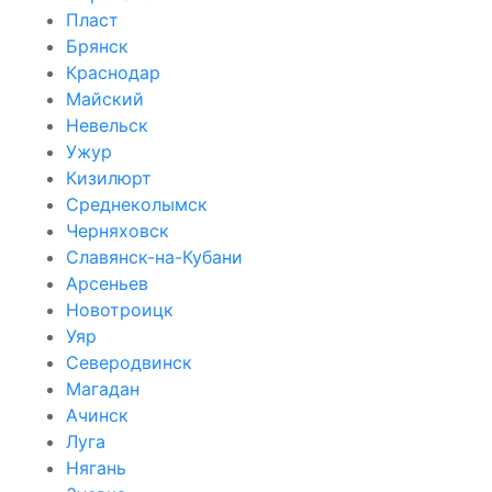
Пласт
Брянск
Краснодар
Майский
Невельск
Ужур
Кизилюрт
Среднеколымск
Черняховск
Славянск-на-Кубани
Арсеньев
Новотроицк
Уяр
Северодвинск
Магадан
Ачинск
Луга
Нягань