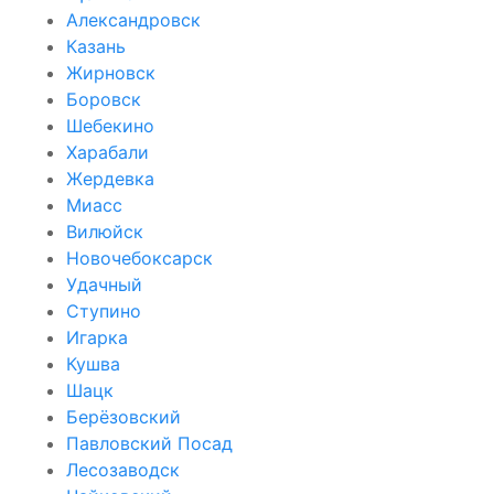
Александровск
Казань
Жирновск
Боровск
Шебекино
Харабали
Жердевка
Миасс
Вилюйск
Новочебоксарск
Удачный
Ступино
Игарка
Кушва
Шацк
Берёзовский
Павловский Посад
Лесозаводск