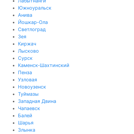
Лабытнанги
Южноуральск
Анива
Йошкар-Ола
Светлоград
Зея
Киржач
Лысково
Сурск
Каменск-Шахтинский
Пенза
Узловая
Новоузенск
Туймазы
Западная Двина
Чапаевск
Балей
Шарья
Злынка