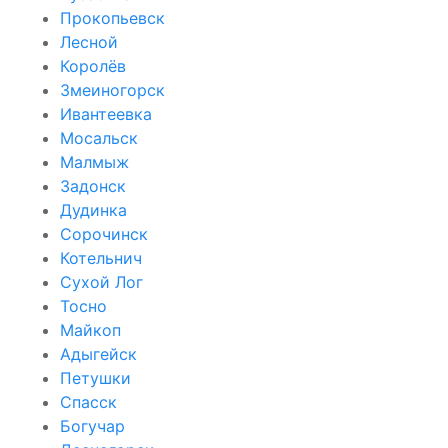
Прокопьевск
Лесной
Королёв
Змеиногорск
Ивантеевка
Мосальск
Малмыж
Задонск
Дудинка
Сорочинск
Котельнич
Сухой Лог
Тосно
Майкоп
Адыгейск
Петушки
Спасск
Богучар