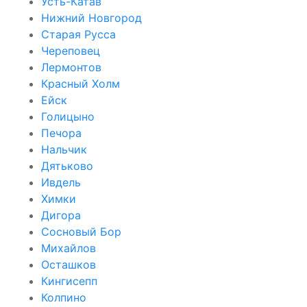
Усть-Катав
Нижний Новгород
Старая Русса
Череповец
Лермонтов
Красный Холм
Ейск
Голицыно
Печора
Нальчик
Дятьково
Ивдель
Химки
Дигора
Сосновый Бор
Михайлов
Осташков
Кингисепп
Колпино