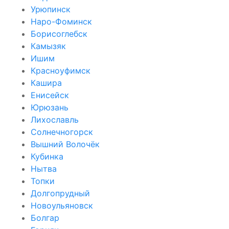
Урюпинск
Наро-Фоминск
Борисоглебск
Камызяк
Ишим
Красноуфимск
Кашира
Енисейск
Юрюзань
Лихославль
Солнечногорск
Вышний Волочёк
Кубинка
Нытва
Топки
Долгопрудный
Новоульяновск
Болгар