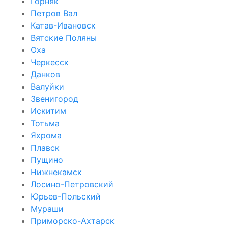
Горняк
Петров Вал
Катав-Ивановск
Вятские Поляны
Оха
Черкесск
Данков
Валуйки
Звенигород
Искитим
Тотьма
Яхрома
Плавск
Пущино
Нижнекамск
Лосино-Петровский
Юрьев-Польский
Мураши
Приморско-Ахтарск