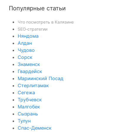
Популярные статьи
Что посмотреть в Калязине
SEO‑стратегии
Няндома
Алдан
Чудово
Сорск
Знаменск
Гвардейск
Мариинский Посад
Стерлитамак
Сегежа
Трубчевск
Малгобек
Сызрань
Тулун
Спас-Деменск