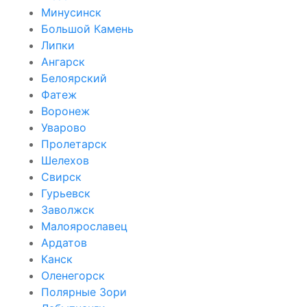
Минусинск
Большой Камень
Липки
Ангарск
Белоярский
Фатеж
Воронеж
Уварово
Пролетарск
Шелехов
Свирск
Гурьевск
Заволжск
Малоярославец
Ардатов
Канск
Оленегорск
Полярные Зори