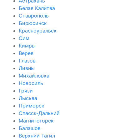
Астрахань
Белая Калитва
Ставрополь
Бирюсинск
Красноуральск
Сим
Кимры
Верея
Глазов
Ливны
Михайловка
Новосиль
Грязи
Лысьва
Приморск
Спасск-Дальний
Магнитогорск
Балашов
Верхний Тагил