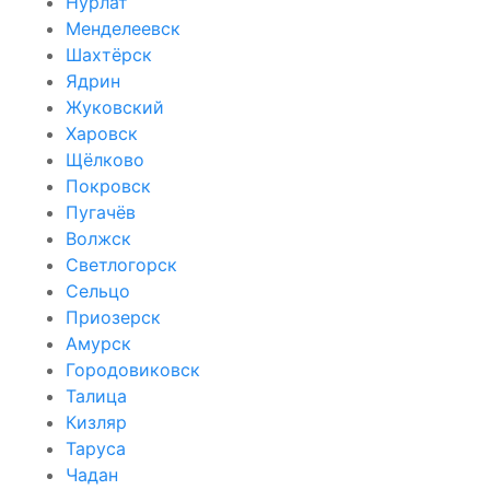
Нурлат
Менделеевск
Шахтёрск
Ядрин
Жуковский
Харовск
Щёлково
Покровск
Пугачёв
Волжск
Светлогорск
Сельцо
Приозерск
Амурск
Городовиковск
Талица
Кизляр
Таруса
Чадан