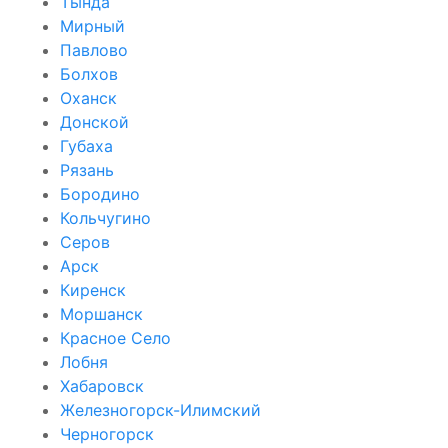
Тында
Мирный
Павлово
Болхов
Оханск
Донской
Губаха
Рязань
Бородино
Кольчугино
Серов
Арск
Киренск
Моршанск
Красное Село
Лобня
Хабаровск
Железногорск-Илимский
Черногорск