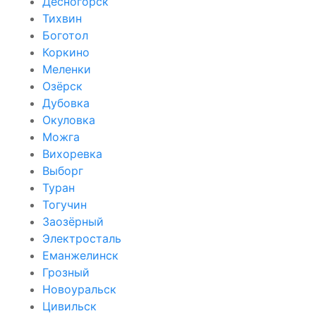
Десногорск
Тихвин
Боготол
Коркино
Меленки
Озёрск
Дубовка
Окуловка
Можга
Вихоревка
Выборг
Туран
Тогучин
Заозёрный
Электросталь
Еманжелинск
Грозный
Новоуральск
Цивильск