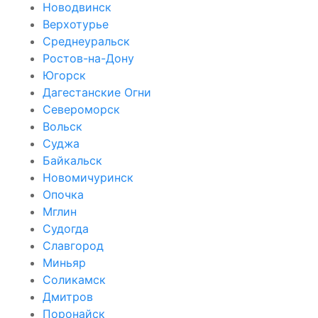
Новодвинск
Верхотурье
Среднеуральск
Ростов-на-Дону
Югорск
Дагестанские Огни
Североморск
Вольск
Суджа
Байкальск
Новомичуринск
Опочка
Мглин
Судогда
Славгород
Миньяр
Соликамск
Дмитров
Поронайск