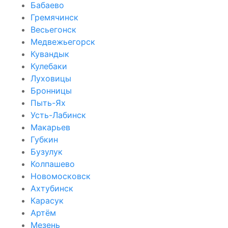
Бабаево
Гремячинск
Весьегонск
Медвежьегорск
Кувандык
Кулебаки
Луховицы
Бронницы
Пыть-Ях
Усть-Лабинск
Макарьев
Губкин
Бузулук
Колпашево
Новомосковск
Ахтубинск
Карасук
Артём
Мезень