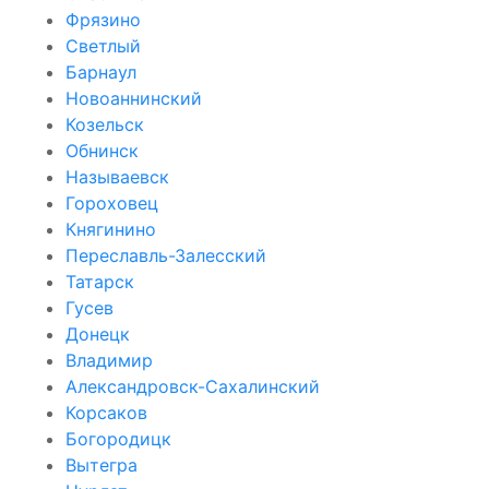
Фрязино
Светлый
Барнаул
Новоаннинский
Козельск
Обнинск
Называевск
Гороховец
Княгинино
Переславль-Залесский
Татарск
Гусев
Донецк
Владимир
Александровск-Сахалинский
Корсаков
Богородицк
Вытегра