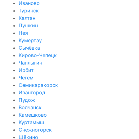
Иваново
Туринск
Калтан
Пушкин
Нея
Кумертау
Сычёвка
Кирово-Чепецк
Чаплыгин
Ирбит
Чегем
Семикаракорск
Ивангород
Пудож
Волчанск
Камешково
Куртамыш
Снежногорск
Щёкино