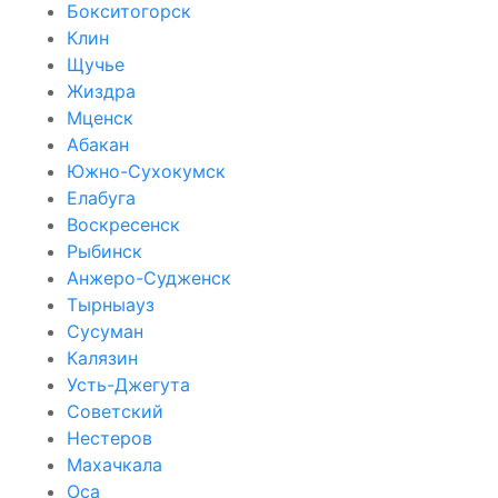
Бокситогорск
Клин
Щучье
Жиздра
Мценск
Абакан
Южно-Сухокумск
Елабуга
Воскресенск
Рыбинск
Анжеро-Судженск
Тырныауз
Сусуман
Калязин
Усть-Джегута
Советский
Нестеров
Махачкала
Оса