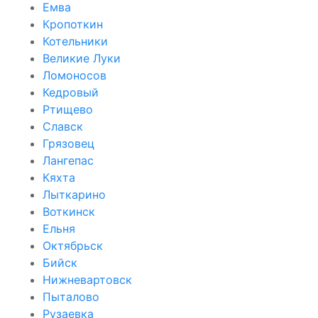
Емва
Кропоткин
Котельники
Великие Луки
Ломоносов
Кедровый
Ртищево
Славск
Грязовец
Лангепас
Кяхта
Лыткарино
Воткинск
Ельня
Октябрьск
Бийск
Нижневартовск
Пыталово
Рузаевка