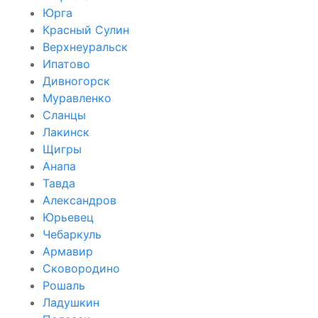
Юрга
Красный Сулин
Верхнеуральск
Ипатово
Дивногорск
Муравленко
Сланцы
Лакинск
Щигры
Анапа
Тавда
Александров
Юрьевец
Чебаркуль
Армавир
Сковородино
Рошаль
Ладушкин