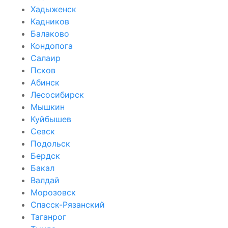
Хадыженск
Кадников
Балаково
Кондопога
Салаир
Псков
Абинск
Лесосибирск
Мышкин
Куйбышев
Севск
Подольск
Бердск
Бакал
Валдай
Морозовск
Спасск-Рязанский
Таганрог