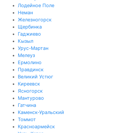
Лодейное Поле
Неман
Железногорск
Щербинка
Гаджиево
Кызыл
Урус-Мартан
Мелеуз
Ермолино
Правдинск
Великий Устюг
Киреевск
Ясногорск
Мантурово
Гатчина
Каменск-Уральский
Томмот
Красноармейск