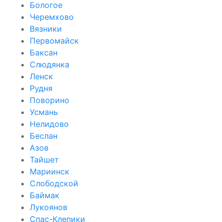
Бологое
Черемхово
Вязники
Первомайск
Баксан
Слюдянка
Ленск
Рудня
Поворино
Усмань
Нелидово
Беслан
Азов
Тайшет
Мариинск
Слободской
Баймак
Лукоянов
Спас-Клепики