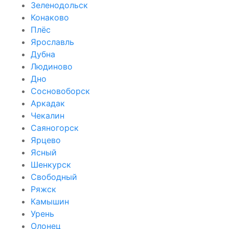
Зеленодольск
Конаково
Плёс
Ярославль
Дубна
Людиново
Дно
Сосновоборск
Аркадак
Чекалин
Саяногорск
Ярцево
Ясный
Шенкурск
Свободный
Ряжск
Камышин
Урень
Олонец