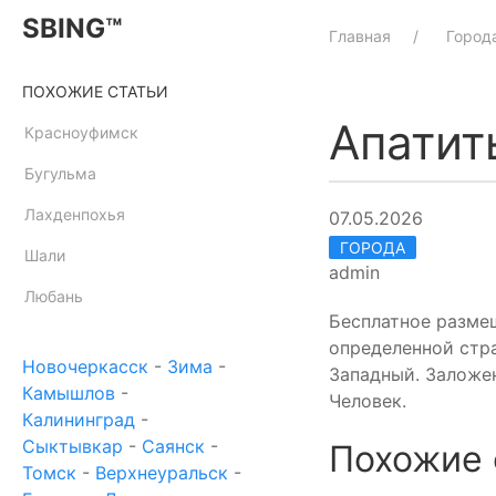
SBING™
Главная
Город
ПОХОЖИЕ СТАТЬИ
Апатит
Красноуфимск
Бугульма
Лахденпохья
07.05.2026
ГОРОДА
Шали
admin
Любань
Бесплатное разме
определенной стра
Новочеркасск
-
Зима
-
Западный. Заложен
Камышлов
-
Человек.
Калининград
-
Сыктывкар
-
Саянск
-
Похожие 
Томск
-
Верхнеуральск
-