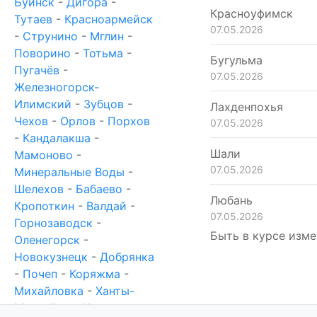
Буинск
-
Дигора
-
Красноуфимск
Тутаев
-
Красноармейск
07.05.2026
-
Струнино
-
Мглин
-
Поворино
-
Тотьма
-
Бугульма
Пугачёв
-
07.05.2026
Железногорск-
Илимский
-
Зубцов
-
Лахденпохья
Чехов
-
Орлов
-
Порхов
07.05.2026
-
Кандалакша
-
Шали
Мамоново
-
07.05.2026
Минеральные Воды
-
Шелехов
-
Бабаево
-
Любань
Кропоткин
-
Валдай
-
07.05.2026
Горнозаводск
-
Быть в курсе изме
Оленегорск
-
Новокузнецк
-
Добрянка
-
Почеп
-
Коряжма
-
Михайловка
-
Ханты-
Мансийск
-
Новотроицк