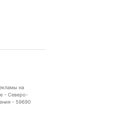
екламы на
е - Северо-
ения - 59690