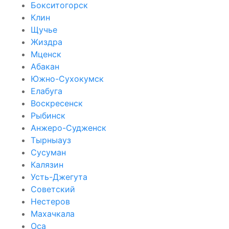
Бокситогорск
Клин
Щучье
Жиздра
Мценск
Абакан
Южно-Сухокумск
Елабуга
Воскресенск
Рыбинск
Анжеро-Судженск
Тырныауз
Сусуман
Калязин
Усть-Джегута
Советский
Нестеров
Махачкала
Оса