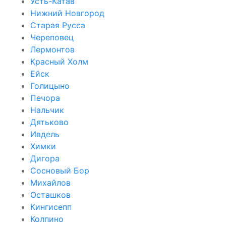
Усть-Катав
Нижний Новгород
Старая Русса
Череповец
Лермонтов
Красный Холм
Ейск
Голицыно
Печора
Нальчик
Дятьково
Ивдель
Химки
Дигора
Сосновый Бор
Михайлов
Осташков
Кингисепп
Колпино