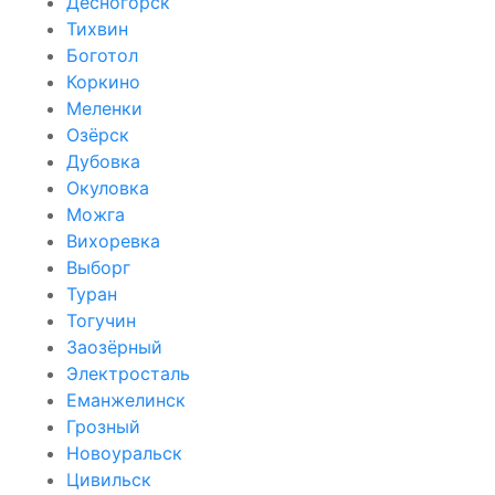
Десногорск
Тихвин
Боготол
Коркино
Меленки
Озёрск
Дубовка
Окуловка
Можга
Вихоревка
Выборг
Туран
Тогучин
Заозёрный
Электросталь
Еманжелинск
Грозный
Новоуральск
Цивильск