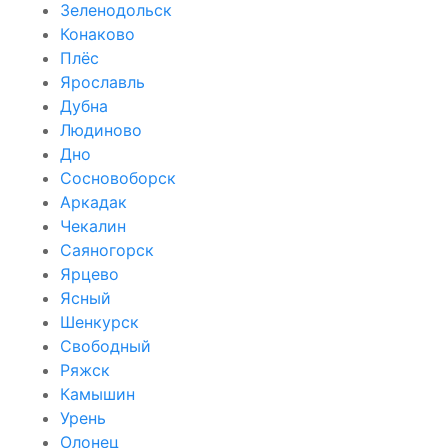
Зеленодольск
Конаково
Плёс
Ярославль
Дубна
Людиново
Дно
Сосновоборск
Аркадак
Чекалин
Саяногорск
Ярцево
Ясный
Шенкурск
Свободный
Ряжск
Камышин
Урень
Олонец