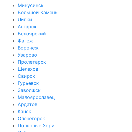
Минусинск
Большой Камень
Липки
Ангарск
Белоярский
Фатеж
Воронеж
Уварово
Пролетарск
Шелехов
Свирск
Гурьевск
Заволжск
Малоярославец
Ардатов
Канск
Оленегорск
Полярные Зори