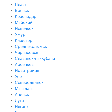
Пласт
Брянск
Краснодар
Майский
Невельск
Ужур
Кизилюрт
Среднеколымск
Черняховск
Славянск-на-Кубани
Арсеньев
Новотроицк
Уяр
Северодвинск
Магадан
Ачинск
Луга
Нягань