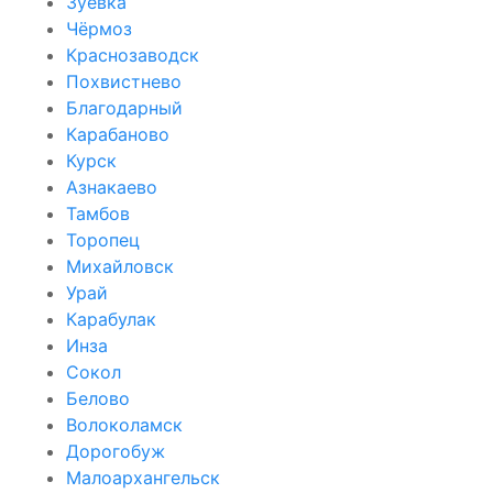
Зуевка
Чёрмоз
Краснозаводск
Похвистнево
Благодарный
Карабаново
Курск
Азнакаево
Тамбов
Торопец
Михайловск
Урай
Карабулак
Инза
Сокол
Белово
Волоколамск
Дорогобуж
Малоархангельск