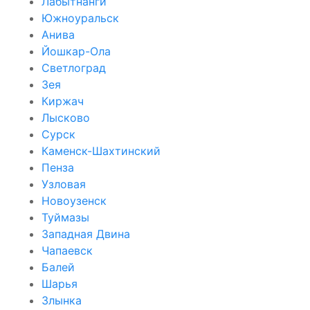
Лабытнанги
Южноуральск
Анива
Йошкар-Ола
Светлоград
Зея
Киржач
Лысково
Сурск
Каменск-Шахтинский
Пенза
Узловая
Новоузенск
Туймазы
Западная Двина
Чапаевск
Балей
Шарья
Злынка