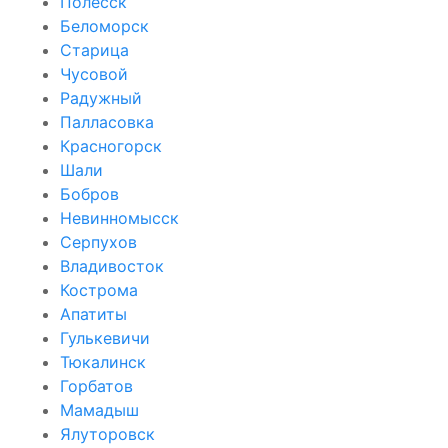
Полесск
Беломорск
Старица
Чусовой
Радужный
Палласовка
Красногорск
Шали
Бобров
Невинномысск
Серпухов
Владивосток
Кострома
Апатиты
Гулькевичи
Тюкалинск
Горбатов
Мамадыш
Ялуторовск