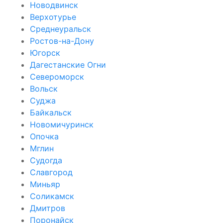
Новодвинск
Верхотурье
Среднеуральск
Ростов-на-Дону
Югорск
Дагестанские Огни
Североморск
Вольск
Суджа
Байкальск
Новомичуринск
Опочка
Мглин
Судогда
Славгород
Миньяр
Соликамск
Дмитров
Поронайск