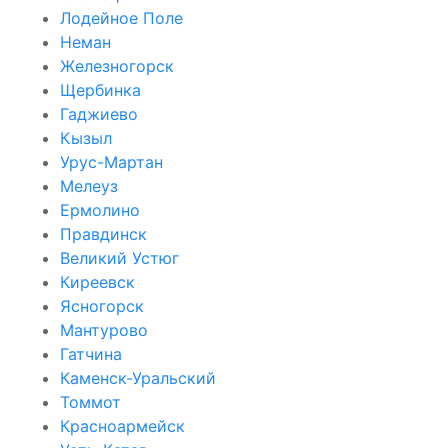
Лодейное Поле
Неман
Железногорск
Щербинка
Гаджиево
Кызыл
Урус-Мартан
Мелеуз
Ермолино
Правдинск
Великий Устюг
Киреевск
Ясногорск
Мантурово
Гатчина
Каменск-Уральский
Томмот
Красноармейск