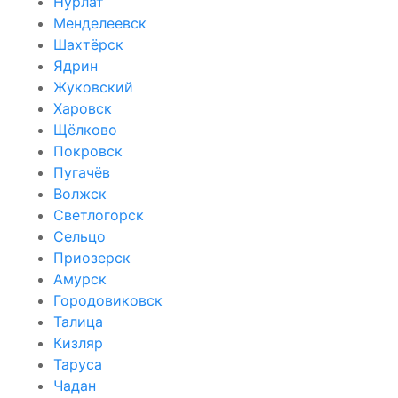
Нурлат
Менделеевск
Шахтёрск
Ядрин
Жуковский
Харовск
Щёлково
Покровск
Пугачёв
Волжск
Светлогорск
Сельцо
Приозерск
Амурск
Городовиковск
Талица
Кизляр
Таруса
Чадан