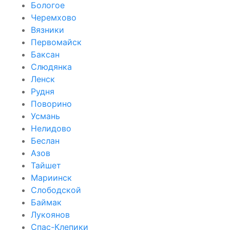
Бологое
Черемхово
Вязники
Первомайск
Баксан
Слюдянка
Ленск
Рудня
Поворино
Усмань
Нелидово
Беслан
Азов
Тайшет
Мариинск
Слободской
Баймак
Лукоянов
Спас-Клепики