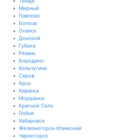
Тында
Мирный
Павлово
Болхов
Оханск
Донской
Губаха
Рязань
Бородино
Кольчугино
Серов
Арск
Киренск
Моршанск
Красное Село
Лобня
Хабаровск
Железногорск-Илимский
Черногорск