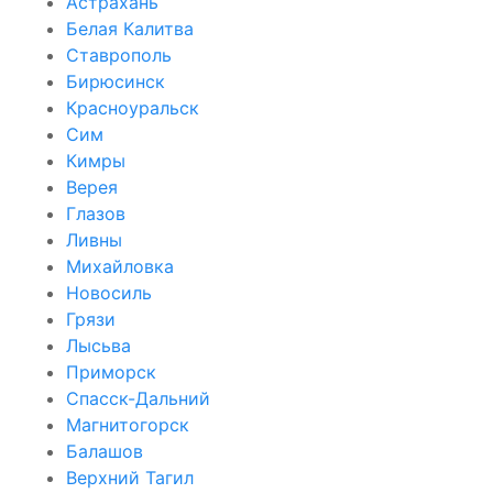
Астрахань
Белая Калитва
Ставрополь
Бирюсинск
Красноуральск
Сим
Кимры
Верея
Глазов
Ливны
Михайловка
Новосиль
Грязи
Лысьва
Приморск
Спасск-Дальний
Магнитогорск
Балашов
Верхний Тагил