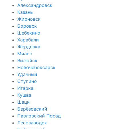
Александровск
Казань
Жирновск
Боровск
Шебекино
Харабали
Жердевка
Миасс
Вилюйск
Новочебоксарск
Удачный
Ступино
Игарка
Кушва
Шацк
Берёзовский
Павловский Посад
Лесозаводск