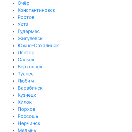
Очёр
Константиновск
Ростов
Ухта
Гудермес
Жигулёвск
Южно-Сахалинск
Лянтор
Сальск
Верхоянск
Туапсе
Любим
Барабинск
Кузнецк
Хилок
Порхов
Россошь
Нерчинск
Медынь