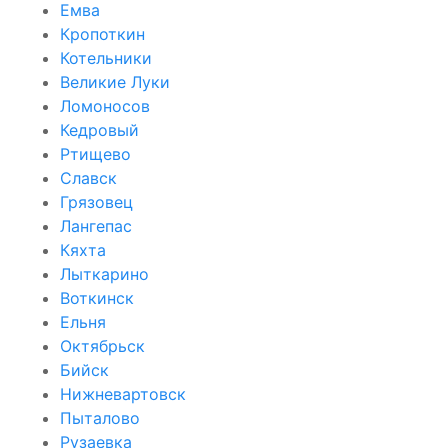
Емва
Кропоткин
Котельники
Великие Луки
Ломоносов
Кедровый
Ртищево
Славск
Грязовец
Лангепас
Кяхта
Лыткарино
Воткинск
Ельня
Октябрьск
Бийск
Нижневартовск
Пыталово
Рузаевка