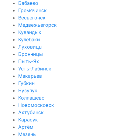
Бабаево
Гремячинск
Весьегонск
Медвежьегорск
Кувандык
Кулебаки
Луховицы
Бронницы
Пыть-Ях
Усть-Лабинск
Макарьев
Губкин
Бузулук
Колпашево
Новомосковск
Ахтубинск
Карасук
Артём
Мезень