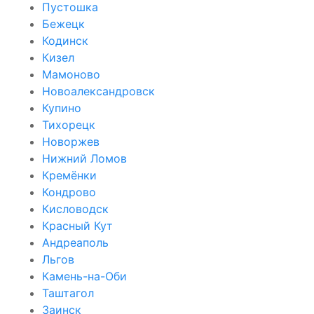
Пустошка
Бежецк
Кодинск
Кизел
Мамоново
Новоалександровск
Купино
Тихорецк
Новоржев
Нижний Ломов
Кремёнки
Кондрово
Кисловодск
Красный Кут
Андреаполь
Льгов
Камень-на-Оби
Таштагол
Заинск