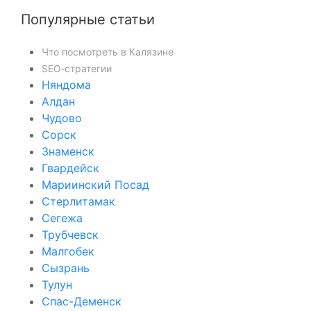
Популярные статьи
Что посмотреть в Калязине
SEO‑стратегии
Няндома
Алдан
Чудово
Сорск
Знаменск
Гвардейск
Мариинский Посад
Стерлитамак
Сегежа
Трубчевск
Малгобек
Сызрань
Тулун
Спас-Деменск