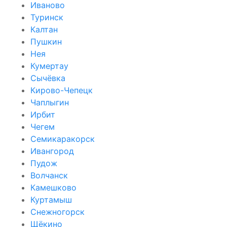
Иваново
Туринск
Калтан
Пушкин
Нея
Кумертау
Сычёвка
Кирово-Чепецк
Чаплыгин
Ирбит
Чегем
Семикаракорск
Ивангород
Пудож
Волчанск
Камешково
Куртамыш
Снежногорск
Щёкино