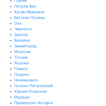
Горняк
Петров Вал
Катав-Ивановск
Вятские Поляны
Оха
Черкесск
Данков
Валуйки
Звенигород
Искитим
Тотьма
Яхрома
Плавск
Пущино
Нижнекамск
Лосино-Петровский
Юрьев-Польский
Мураши
Приморско-Ахтарск