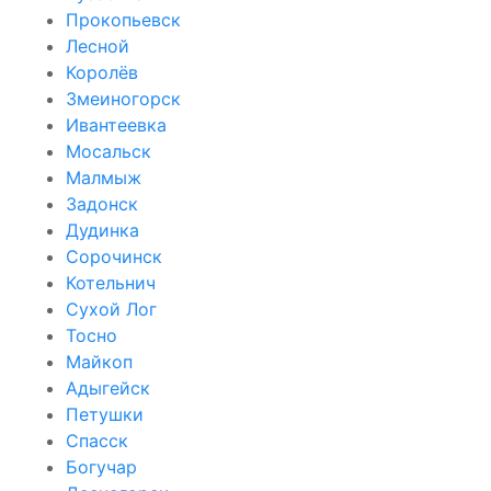
Прокопьевск
Лесной
Королёв
Змеиногорск
Ивантеевка
Мосальск
Малмыж
Задонск
Дудинка
Сорочинск
Котельнич
Сухой Лог
Тосно
Майкоп
Адыгейск
Петушки
Спасск
Богучар