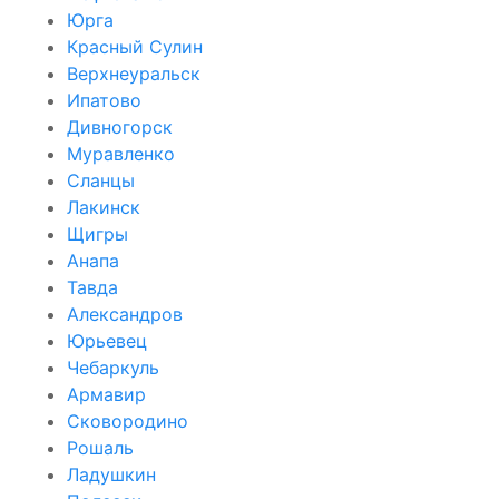
Юрга
Красный Сулин
Верхнеуральск
Ипатово
Дивногорск
Муравленко
Сланцы
Лакинск
Щигры
Анапа
Тавда
Александров
Юрьевец
Чебаркуль
Армавир
Сковородино
Рошаль
Ладушкин