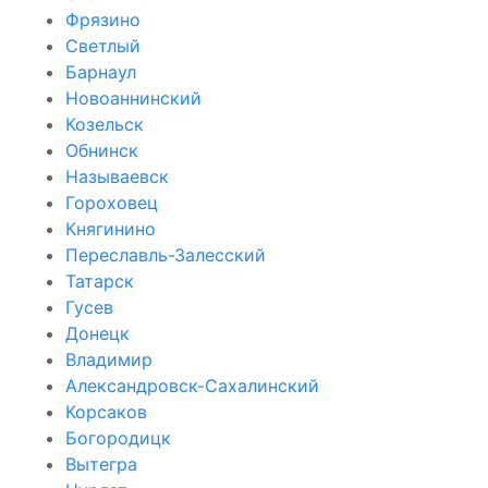
Фрязино
Светлый
Барнаул
Новоаннинский
Козельск
Обнинск
Называевск
Гороховец
Княгинино
Переславль-Залесский
Татарск
Гусев
Донецк
Владимир
Александровск-Сахалинский
Корсаков
Богородицк
Вытегра