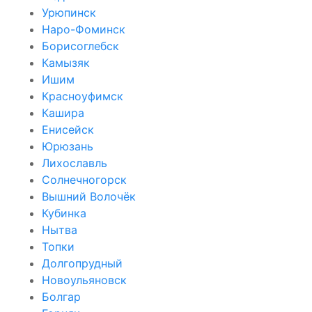
Урюпинск
Наро-Фоминск
Борисоглебск
Камызяк
Ишим
Красноуфимск
Кашира
Енисейск
Юрюзань
Лихославль
Солнечногорск
Вышний Волочёк
Кубинка
Нытва
Топки
Долгопрудный
Новоульяновск
Болгар