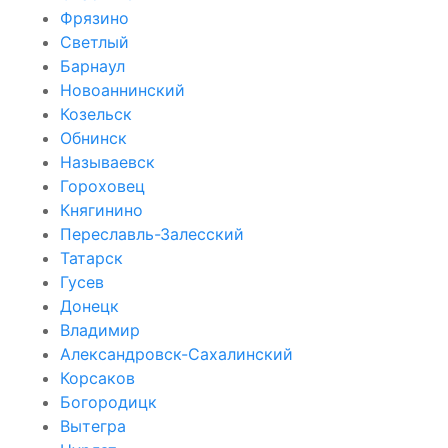
Фрязино
Светлый
Барнаул
Новоаннинский
Козельск
Обнинск
Называевск
Гороховец
Княгинино
Переславль-Залесский
Татарск
Гусев
Донецк
Владимир
Александровск-Сахалинский
Корсаков
Богородицк
Вытегра