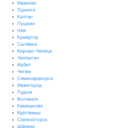
Иваново
Туринск
Калтан
Пушкин
Нея
Кумертау
Сычёвка
Кирово-Чепецк
Чаплыгин
Ирбит
Чегем
Семикаракорск
Ивангород
Пудож
Волчанск
Камешково
Куртамыш
Снежногорск
Щёкино