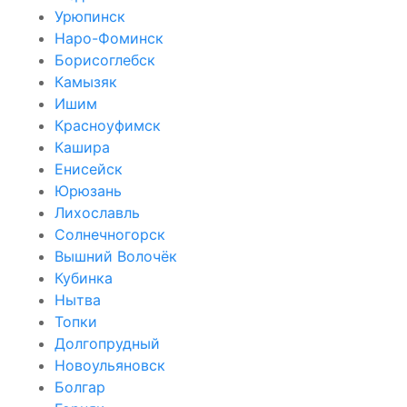
Урюпинск
Наро-Фоминск
Борисоглебск
Камызяк
Ишим
Красноуфимск
Кашира
Енисейск
Юрюзань
Лихославль
Солнечногорск
Вышний Волочёк
Кубинка
Нытва
Топки
Долгопрудный
Новоульяновск
Болгар