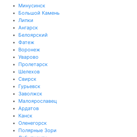
Минусинск
Большой Камень
Липки
Ангарск
Белоярский
Фатеж
Воронеж
Уварово
Пролетарск
Шелехов
Свирск
Гурьевск
Заволжск
Малоярославец
Ардатов
Канск
Оленегорск
Полярные Зори