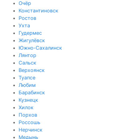
Очёр
Константиновск
Ростов
Ухта
Гудермес
Жигулёвск
Южно-Сахалинск
Лянтор
Сальск
Верхоянск
Туапсе
Любим
Барабинск
Кузнецк
Хилок
Порхов
Россошь
Нерчинск
Медынь