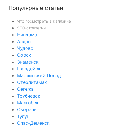
Популярные статьи
Что посмотреть в Калязине
SEO‑стратегии
Няндома
Алдан
Чудово
Сорск
Знаменск
Гвардейск
Мариинский Посад
Стерлитамак
Сегежа
Трубчевск
Малгобек
Сызрань
Тулун
Спас-Деменск