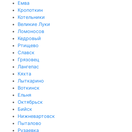
Емва
Кропоткин
Котельники
Великие Луки
Ломоносов
Кедровый
Ртищево
Славск
Грязовец
Лангепас
Кяхта
Лыткарино
Воткинск
Ельня
Октябрьск
Бийск
Нижневартовск
Пыталово
Рузаевка