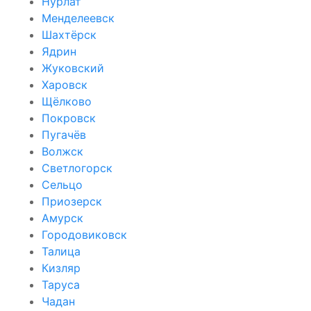
Нурлат
Менделеевск
Шахтёрск
Ядрин
Жуковский
Харовск
Щёлково
Покровск
Пугачёв
Волжск
Светлогорск
Сельцо
Приозерск
Амурск
Городовиковск
Талица
Кизляр
Таруса
Чадан