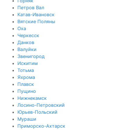
Горняк
Петров Вал
Катав-Ивановск
Вятские Поляны
Оха
Черкесск
Данков
Валуйки
Звенигород
Искитим
Тотьма
Яхрома
Плавск
Пущино
Нижнекамск
Лосино-Петровский
Юрьев-Польский
Мураши
Приморско-Ахтарск