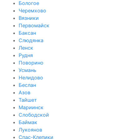
Бологое
Черемхово
Вязники
Первомайск
Баксан
Слюдянка
Ленск
Рудня
Поворино
Усмань
Нелидово
Беслан
Азов
Тайшет
Мариинск
Слободской
Баймак
Лукоянов
Спас-Клепики