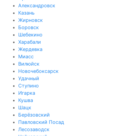
Александровск
Казань
Жирновск
Боровск
Шебекино
Харабали
Жердевка
Миасс
Вилюйск
Новочебоксарск
Удачный
Ступино
Игарка
Кушва
Шацк
Берёзовский
Павловский Посад
Лесозаводск