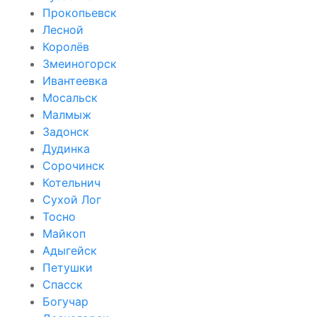
Прокопьевск
Лесной
Королёв
Змеиногорск
Ивантеевка
Мосальск
Малмыж
Задонск
Дудинка
Сорочинск
Котельнич
Сухой Лог
Тосно
Майкоп
Адыгейск
Петушки
Спасск
Богучар