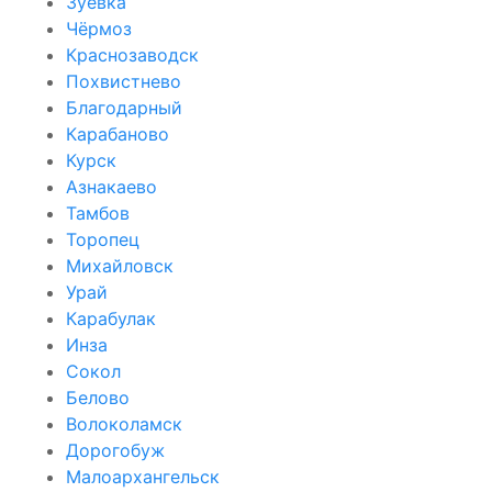
Зуевка
Чёрмоз
Краснозаводск
Похвистнево
Благодарный
Карабаново
Курск
Азнакаево
Тамбов
Торопец
Михайловск
Урай
Карабулак
Инза
Сокол
Белово
Волоколамск
Дорогобуж
Малоархангельск