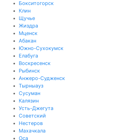
Бокситогорск
Клин
Щучье
Жиздра
Мценск
Абакан
Южно-Сухокумск
Елабуга
Воскресенск
Рыбинск
Анжеро-Судженск
Тырныауз
Сусуман
Калязин
Усть-Джегута
Советский
Нестеров
Махачкала
Оса