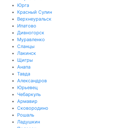
Юрга
Красный Сулин
Верхнеуральск
Ипатово
Дивногорск
Муравленко
Сланцы
Лакинск
Щигры
Анапа
Тавда
Александров
Юрьевец
Чебаркуль
Армавир
Сковородино
Рошаль
Ладушкин