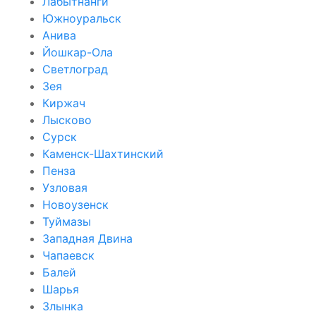
Лабытнанги
Южноуральск
Анива
Йошкар-Ола
Светлоград
Зея
Киржач
Лысково
Сурск
Каменск-Шахтинский
Пенза
Узловая
Новоузенск
Туймазы
Западная Двина
Чапаевск
Балей
Шарья
Злынка