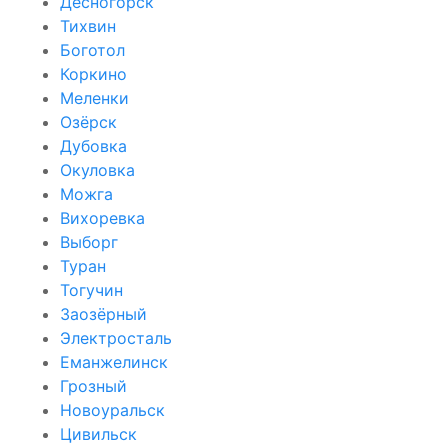
Десногорск
Тихвин
Боготол
Коркино
Меленки
Озёрск
Дубовка
Окуловка
Можга
Вихоревка
Выборг
Туран
Тогучин
Заозёрный
Электросталь
Еманжелинск
Грозный
Новоуральск
Цивильск