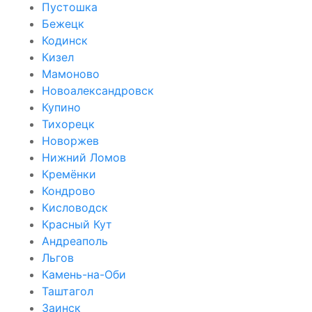
Пустошка
Бежецк
Кодинск
Кизел
Мамоново
Новоалександровск
Купино
Тихорецк
Новоржев
Нижний Ломов
Кремёнки
Кондрово
Кисловодск
Красный Кут
Андреаполь
Льгов
Камень-на-Оби
Таштагол
Заинск