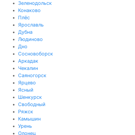
Зеленодольск
Конаково
Плёс
Ярославль
Дубна
Людиново
Дно
Сосновоборск
Аркадак
Чекалин
Саяногорск
Ярцево
Ясный
Шенкурск
Свободный
Ряжск
Камышин
Урень
Олонец