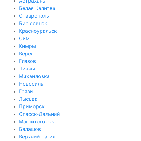
Астрахань
Белая Калитва
Ставрополь
Бирюсинск
Красноуральск
Сим
Кимры
Верея
Глазов
Ливны
Михайловка
Новосиль
Грязи
Лысьва
Приморск
Спасск-Дальний
Магнитогорск
Балашов
Верхний Тагил