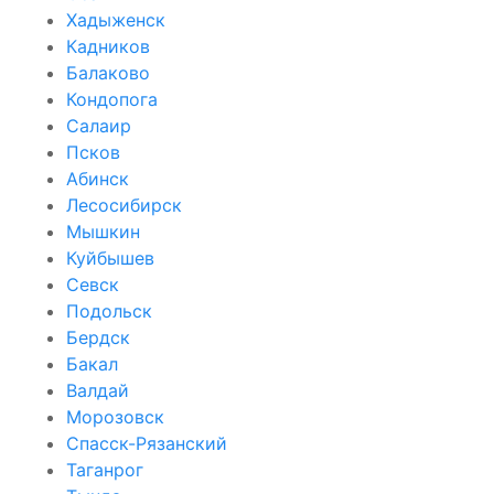
Хадыженск
Кадников
Балаково
Кондопога
Салаир
Псков
Абинск
Лесосибирск
Мышкин
Куйбышев
Севск
Подольск
Бердск
Бакал
Валдай
Морозовск
Спасск-Рязанский
Таганрог