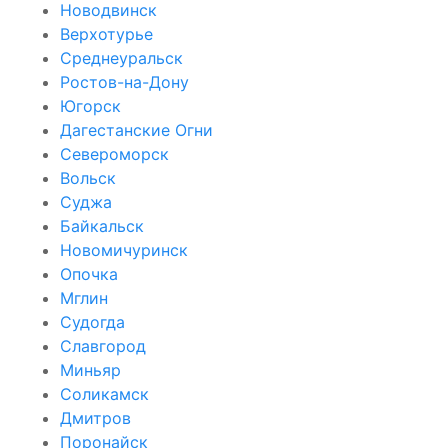
Новодвинск
Верхотурье
Среднеуральск
Ростов-на-Дону
Югорск
Дагестанские Огни
Североморск
Вольск
Суджа
Байкальск
Новомичуринск
Опочка
Мглин
Судогда
Славгород
Миньяр
Соликамск
Дмитров
Поронайск