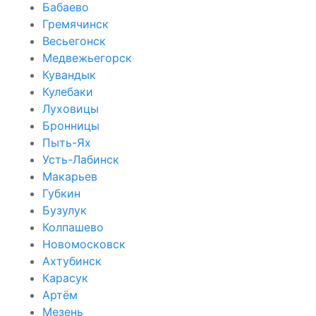
Бабаево
Гремячинск
Весьегонск
Медвежьегорск
Кувандык
Кулебаки
Луховицы
Бронницы
Пыть-Ях
Усть-Лабинск
Макарьев
Губкин
Бузулук
Колпашево
Новомосковск
Ахтубинск
Карасук
Артём
Мезень