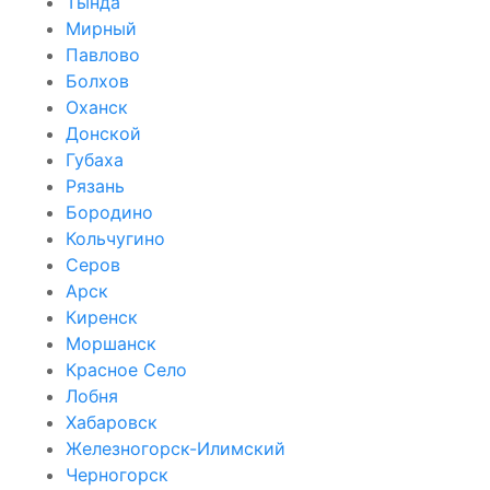
Тында
Мирный
Павлово
Болхов
Оханск
Донской
Губаха
Рязань
Бородино
Кольчугино
Серов
Арск
Киренск
Моршанск
Красное Село
Лобня
Хабаровск
Железногорск-Илимский
Черногорск