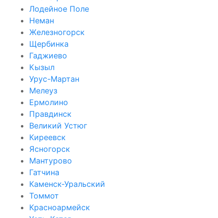
Лодейное Поле
Неман
Железногорск
Щербинка
Гаджиево
Кызыл
Урус-Мартан
Мелеуз
Ермолино
Правдинск
Великий Устюг
Киреевск
Ясногорск
Мантурово
Гатчина
Каменск-Уральский
Томмот
Красноармейск