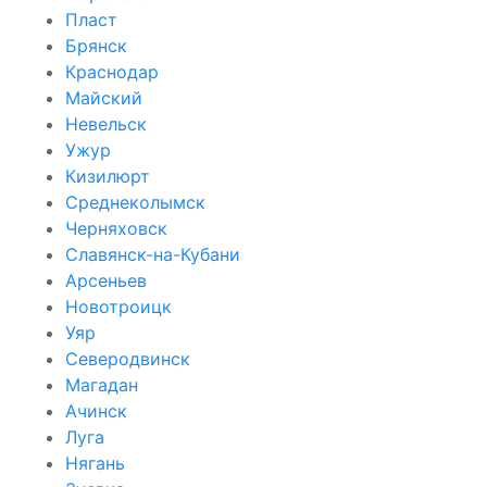
Пласт
Брянск
Краснодар
Майский
Невельск
Ужур
Кизилюрт
Среднеколымск
Черняховск
Славянск-на-Кубани
Арсеньев
Новотроицк
Уяр
Северодвинск
Магадан
Ачинск
Луга
Нягань