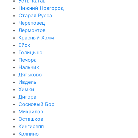
Усть-Катав
Нижний Новгород
Старая Русса
Череповец
Лермонтов
Красный Холм
Ейск
Голицыно
Печора
Нальчик
Дятьково
Ивдель
Химки
Дигора
Сосновый Бор
Михайлов
Осташков
Кингисепп
Колпино