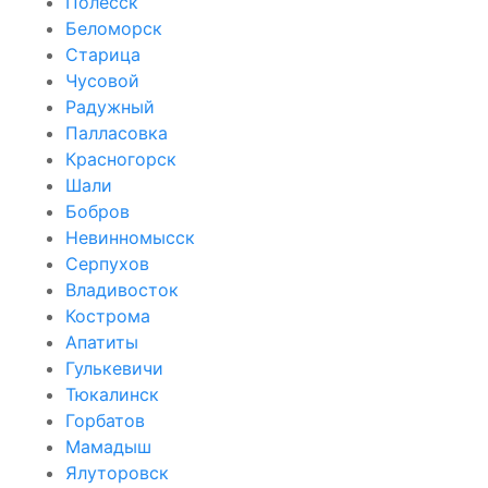
Полесск
Беломорск
Старица
Чусовой
Радужный
Палласовка
Красногорск
Шали
Бобров
Невинномысск
Серпухов
Владивосток
Кострома
Апатиты
Гулькевичи
Тюкалинск
Горбатов
Мамадыш
Ялуторовск