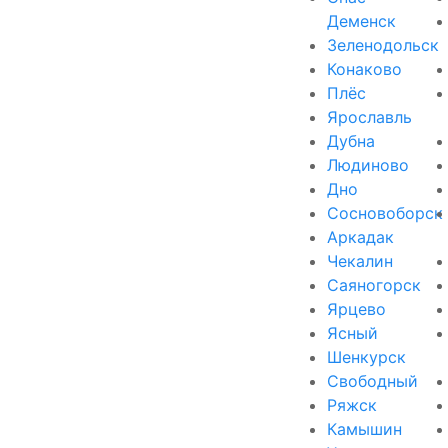
Деменск
Зеленодольск
Конаково
Плёс
Ярославль
Дубна
Людиново
Дно
Сосновоборск
Аркадак
Чекалин
Саяногорск
Ярцево
Ясный
Шенкурск
Свободный
Ряжск
Камышин