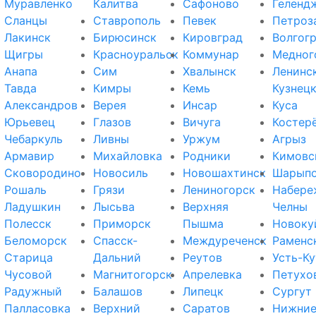
Муравленко
Калитва
Сафоново
Геленд
Сланцы
Ставрополь
Певек
Петроз
Лакинск
Бирюсинск
Кировград
Волгог
Щигры
Красноуральск
Коммунар
Медног
Анапа
Сим
Хвалынск
Ленинс
Тавда
Кимры
Кемь
Кузнец
Александров
Верея
Инсар
Куса
Юрьевец
Глазов
Вичуга
Костер
Чебаркуль
Ливны
Уржум
Агрыз
Армавир
Михайловка
Родники
Кимовс
Сковородино
Новосиль
Новошахтинск
Шарып
Рошаль
Грязи
Лениногорск
Набере
Ладушкин
Лысьва
Верхняя
Челны
Полесск
Приморск
Пышма
Новоку
Беломорск
Спасск-
Междуреченск
Раменс
Старица
Дальний
Реутов
Усть-Ку
Чусовой
Магнитогорск
Апрелевка
Петухо
Радужный
Балашов
Липецк
Сургут
Палласовка
Верхний
Саратов
Нижни