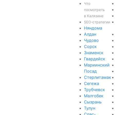
Что
посмотреть
в Калязине
SEO‑стратегии
Няндома
Алдан
Чудово
Сорск
Знаменск
Гвардейск
Мариинский
Посад
Стерлитамак
Сегежа
Трубчевск
Малгобек
Сызрань
Тулун
Спас-