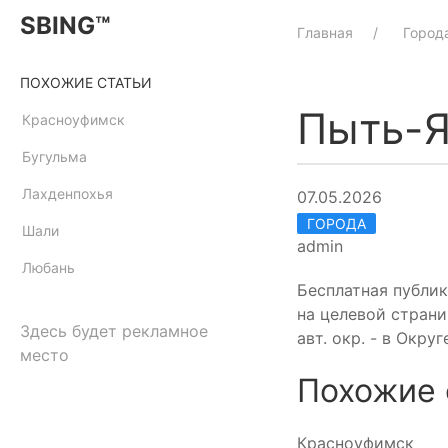
SBING™
Главная
Город
ПОХОЖИЕ СТАТЬИ
Пыть-
Красноуфимск
Бугульма
Лахденпохья
07.05.2026
ГОРОДА
Шали
admin
Любань
Бесплатная публи
на целевой стран
Здесь будет рекламное
авт. окр. - в Окру
место
Похожие 
Красноуфимск