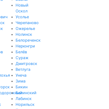
Новый
Оскол
ович
Усолье
ск
Черепаново
ск
Ожерелье
Нолинск
Белореченск
Нерюнгри
ов
Белёв
Сураж
Дмитровск
Ветлуга
похья
Унеча
Зима
горск
Бикин
одорожный
Белинский
Лабинск
к
Норильск