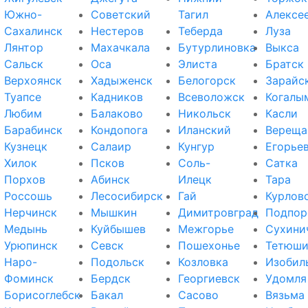
Южно-
Советский
Тагил
Алексе
Сахалинск
Нестеров
Теберда
Луза
Лянтор
Махачкала
Бутурлиновка
Выкса
Сальск
Оса
Элиста
Братск
Верхоянск
Хадыженск
Белогорск
Зарайс
Туапсе
Кадников
Всеволожск
Когалы
Любим
Балаково
Никольск
Касли
Барабинск
Кондопога
Иланский
Вереща
Кузнецк
Салаир
Кунгур
Егорье
Хилок
Псков
Соль-
Сатка
Порхов
Абинск
Илецк
Тара
Россошь
Лесосибирск
Гай
Курлов
Нерчинск
Мышкин
Димитровград
Подпор
Медынь
Куйбышев
Межгорье
Сухини
Урюпинск
Севск
Пошехонье
Тетюш
Наро-
Подольск
Козловка
Изобил
Фоминск
Бердск
Георгиевск
Удомля
Борисоглебск
Бакал
Сасово
Вязьма