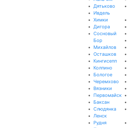
Дятьково
Ивдель
Химки
Дигора
Сосновый
Бор
Михайлов
Осташков
Кингисепп
Колпино
Бологое
Черемхово
Вязники
Первомайск
Баксан
Слюдянка
Ленск
Рудня