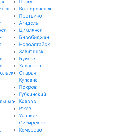
ск
Почеп
инск
Волгореченск
Протвино
т
Агидель
нск
Цимлянск
к
Биробиджан
в
Новоалтайск
Завитинск
в
Буинск
о
Хасавюрт
ольск
Старая
Купавна
Покров
Губкинский
льные
Ковров
Ржев
Усолье-
Сибирское
а
Кемерово