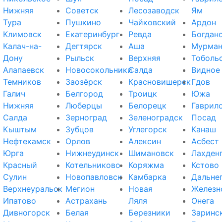
Нижняя
Советск
Лесозаводск
Ям
Тура
Пушкино
Чайковский
Ардон
Климовск
Екатеринбург
Ревда
Богдан
Калач-на-
Дегтярск
Аша
Мурман
Дону
Рыльск
Верхняя
Тоболь
Алапаевск
Новосокольники
Салда
Видное
Темников
Заозёрск
Красновишерск
Гдов
Галич
Белгород
Троицк
Южа
Нижняя
Люберцы
Белорецк
Гаврил
Салда
Зерноград
Зеленоградск
Посад
Кыштым
Зубцов
Углегорск
Канаш
Нефтекамск
Орлов
Алексин
Асбест
Юрга
Нижнеудинск
Шимановск
Лахден
Красный
Котельниково
Коряжма
Кстово
Сулин
Новопавловск
Камбарка
Дальне
Верхнеуральск
Мегион
Новая
Железн
Ипатово
Астрахань
Ляля
Онега
Дивногорск
Белая
Березники
Заринс