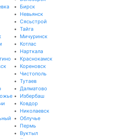
евка
Бирск
Невьянск
Сясьстрой
Тайга
к
Мичуринск
м
Котлас
Нарткала
гино
Краснокамск
вск
Кореновск
Чистополь
Тутаев
о
Далматово
ожье
Избербаш
чи
Ковдор
и
Николаевск
ьный
Облучье
Пермь
Вуктыл