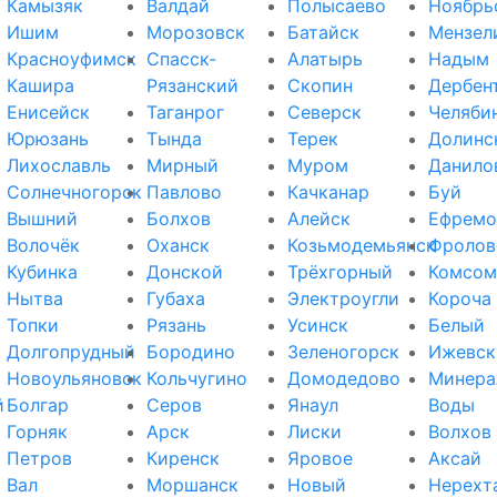
Камызяк
Валдай
Полысаево
Ноябрь
Ишим
Морозовск
Батайск
Мензел
Красноуфимск
Спасск-
Алатырь
Надым
Кашира
Рязанский
Скопин
Дербен
Енисейск
Таганрог
Северск
Челяби
Юрюзань
Тында
Терек
Долинс
Лихославль
Мирный
Муром
Данило
Солнечногорск
Павлово
Качканар
Буй
Вышний
Болхов
Алейск
Ефремо
Волочёк
Оханск
Козьмодемьянск
Фролов
Кубинка
Донской
Трёхгорный
Комсом
Нытва
Губаха
Электроугли
Короча
Топки
Рязань
Усинск
Белый
Долгопрудный
Бородино
Зеленогорск
Ижевск
Новоульяновск
Кольчугино
Домодедово
Минера
й
Болгар
Серов
Янаул
Воды
Горняк
Арск
Лиски
Волхов
Петров
Киренск
Яровое
Аксай
Вал
Моршанск
Новый
Нерехт