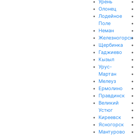
Урень
Олонец
Лодейное
Поле
Неман
Железногорск
Щербинка
Гаджиево
Кызыл
Урус-
Мартан
Мелеуз
Ермолино
Правдинск
Великий
Устюг
Киреевск
Ясногорск
Мантурово