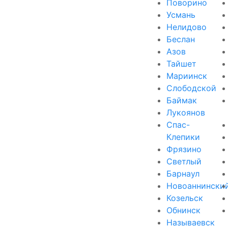
Поворино
Усмань
Нелидово
Беслан
Азов
Тайшет
Мариинск
Слободской
Баймак
Лукоянов
Спас-
Клепики
Фрязино
Светлый
Барнаул
Новоаннински
Козельск
Обнинск
Называевск