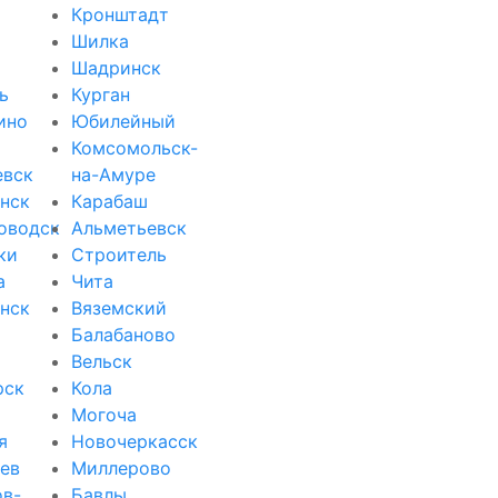
Кронштадт
Шилка
Шадринск
ь
Курган
ино
Юбилейный
Комсомольск-
евск
на-Амуре
нск
Карабаш
оводск
Альметьевск
ки
Строитель
а
Чита
нск
Вяземский
Балабаново
Вельск
рск
Кола
Могоча
я
Новочеркасск
ев
Миллерово
ов-
Бавлы