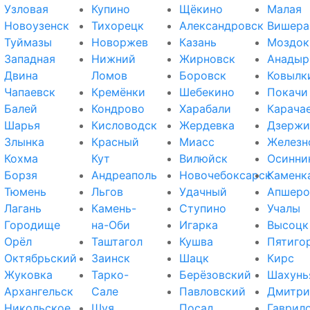
Узловая
Купино
Щёкино
Малая
Новоузенск
Тихорецк
Александровск
Вишера
Туймазы
Новоржев
Казань
Моздок
Западная
Нижний
Жирновск
Анадыр
Двина
Ломов
Боровск
Ковылк
Чапаевск
Кремёнки
Шебекино
Покачи
Балей
Кондрово
Харабали
Карача
Шарья
Кисловодск
Жердевка
Дзержи
Злынка
Красный
Миасс
Железн
Кохма
Кут
Вилюйск
Осинни
Борзя
Андреаполь
Новочебоксарск
Каменк
Тюмень
Льгов
Удачный
Апшеро
Лагань
Камень-
Ступино
Учалы
Городище
на-Оби
Игарка
Высоцк
Орёл
Таштагол
Кушва
Пятиго
Октябрьский
Заинск
Шацк
Кирс
Жуковка
Тарко-
Берёзовский
Шахунь
Архангельск
Сале
Павловский
Дмитри
Никольское
Шуя
Посад
Гаврил