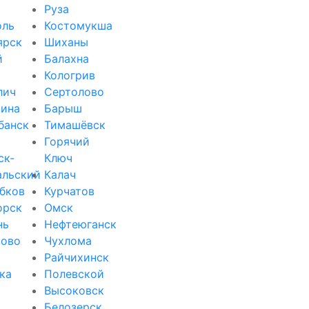
Руза
оль
Костомукша
ярск
Шиханы
й
Балахна
Кологрив
лич
Сертолово
ина
Барыш
банск
Тимашёвск
Горячий
ск-
Ключ
альский
Калач
бков
Курчатов
орск
Омск
нь
Нефтеюганск
зово
Чухлома
Райчихинск
ка
Полевской
Высоковск
Белозерск