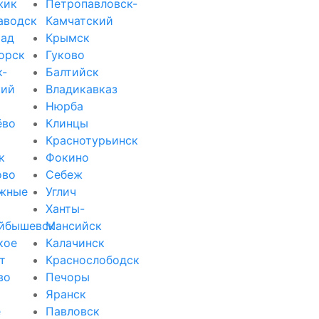
жик
Петропавловск-
аводск
Камчатский
рад
Крымск
орск
Гуково
к-
Балтийск
кий
Владикавказ
Нюрба
ёво
Клинцы
Краснотурьинск
к
Фокино
ово
Себеж
жные
Углич
Ханты-
йбышевск
Мансийск
кое
Калачинск
т
Краснослободск
во
Печоры
Яранск
е
Павловск