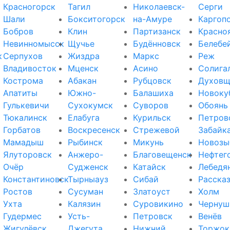
Красногорск
Тагил
Николаевск-
Серги
Шали
Бокситогорск
на-Амуре
Каргоп
Бобров
Клин
Партизанск
Красно
Невинномысск
Щучье
Будённовск
Белебе
к
Серпухов
Жиздра
Маркс
Реж
Владивосток
Мценск
Асино
Солига
Кострома
Абакан
Рубцовск
Духовщ
Апатиты
Южно-
Балашиха
Новоку
Гулькевичи
Сухокумск
Суворов
Обоянь
Тюкалинск
Елабуга
Курильск
Петров
Горбатов
Воскресенск
Стрежевой
Забайк
Мамадыш
Рыбинск
Микунь
Новозы
Ялуторовск
Анжеро-
Благовещенск
Нефтег
Очёр
Судженск
Катайск
Лебедя
Константиновск
Тырныауз
Сибай
Расска
Ростов
Сусуман
Златоуст
Холм
Ухта
Калязин
Суровикино
Чернуш
Гудермес
Усть-
Петровск
Венёв
Жигулёвск
Джегута
Нижний
Торжок