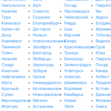
Никольское
Шуя
Посад
Гаврил
Нижняя
Советск
Лесозаводск
Ям
Тура
Пушкино
Чайковский
Ардон
Климовск
Екатеринбург
Ревда
Богдан
Калач-на-
Дегтярск
Аша
Мурман
Дону
Рыльск
Верхняя
Тоболь
Алапаевск
Новосокольники
Салда
Видное
Темников
Заозёрск
Красновишерск
Гдов
Галич
Белгород
Троицк
Южа
Нижняя
Люберцы
Белорецк
Гаврил
Салда
Зерноград
Зеленоградск
Посад
Кыштым
Зубцов
Углегорск
Канаш
Нефтекамск
Орлов
Алексин
Асбест
Юрга
Нижнеудинск
Шимановск
Лахден
Красный
Котельниково
Коряжма
Кстово
Сулин
Новопавловск
Камбарка
Дальне
Верхнеуральск
Мегион
Новая
Железн
Ипатово
Астрахань
Ляля
Онега