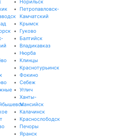
к
Норильск
жик
Петропавловск-
аводск
Камчатский
рад
Крымск
орск
Гуково
к-
Балтийск
кий
Владикавказ
Нюрба
ёво
Клинцы
Краснотурьинск
к
Фокино
ово
Себеж
жные
Углич
Ханты-
йбышевск
Мансийск
кое
Калачинск
т
Краснослободск
во
Печоры
Яранск