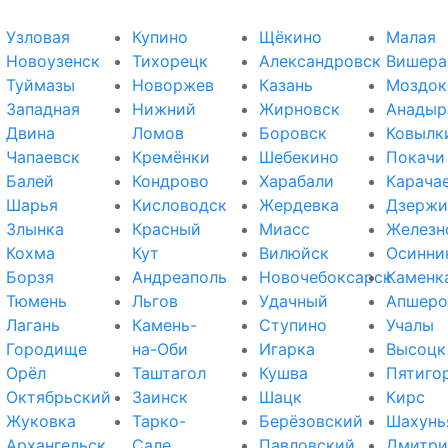
Узловая
Купино
Щёкино
Малая
Новоузенск
Тихорецк
Александровск
Вишера
Туймазы
Новоржев
Казань
Моздок
Западная
Нижний
Жирновск
Анадыр
Двина
Ломов
Боровск
Ковылк
Чапаевск
Кремёнки
Шебекино
Покачи
Балей
Кондрово
Харабали
Карача
Шарья
Кисловодск
Жердевка
Дзержи
Злынка
Красный
Миасс
Железн
Кохма
Кут
Вилюйск
Осинни
Борзя
Андреаполь
Новочебоксарск
Каменк
Тюмень
Льгов
Удачный
Апшеро
Лагань
Камень-
Ступино
Учалы
Городище
на-Оби
Игарка
Высоцк
Орёл
Таштагол
Кушва
Пятиго
Октябрьский
Заинск
Шацк
Кирс
Жуковка
Тарко-
Берёзовский
Шахунь
Архангельск
Сале
Павловский
Дмитри