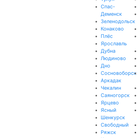
Спас-
Деменск
Зеленодольск
Конаково
Плёс
Ярославль
Дубна
Людиново
Дно
Сосновоборск
Аркадак
Чекалин
Саяногорск
Ярцево
Ясный
Шенкурск
Свободный
Ряжск