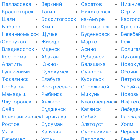
Палласовка
Верхний
Саратов
Нижни
Красногорск
Тагил
Николаевск-
Серги
Шали
Бокситогорск
на-Амуре
Каргоп
Бобров
Клин
Партизанск
Красно
Невинномысск
Щучье
Будённовск
Белебе
к
Серпухов
Жиздра
Маркс
Реж
Владивосток
Мценск
Асино
Солига
Кострома
Абакан
Рубцовск
Духовщ
Апатиты
Южно-
Балашиха
Новоку
Гулькевичи
Сухокумск
Суворов
Обоянь
Тюкалинск
Елабуга
Курильск
Петров
Горбатов
Воскресенск
Стрежевой
Забайк
Мамадыш
Рыбинск
Микунь
Новозы
Ялуторовск
Анжеро-
Благовещенск
Нефтег
Очёр
Судженск
Катайск
Лебедя
Константиновск
Тырныауз
Сибай
Расска
Ростов
Сусуман
Златоуст
Холм
Ухта
Калязин
Суровикино
Чернуш
Гудермес
Усть-
Петровск
Венёв