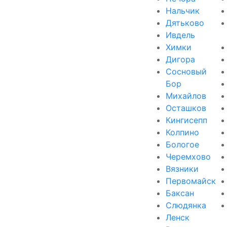
Нальчик
Дятьково
Ивдель
Химки
Дигора
Сосновый
Бор
Михайлов
Осташков
Кингисепп
Колпино
Бологое
Черемхово
Вязники
Первомайск
Баксан
Слюдянка
Ленск