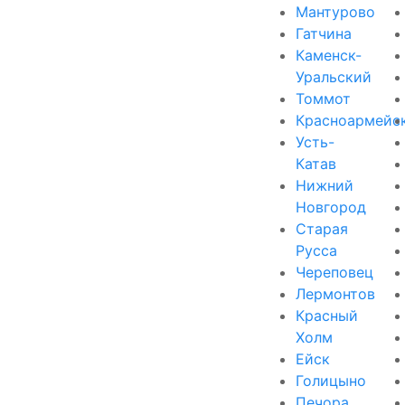
Мантурово
Гатчина
Каменск-
Уральский
Томмот
Красноармейс
Усть-
Катав
Нижний
Новгород
Старая
Русса
Череповец
Лермонтов
Красный
Холм
Ейск
Голицыно
Печора