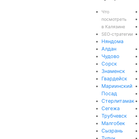
Что
посмотреть
в Калязине
SEO‑стратегии
Няндома
Алдан
Чудово
Сорск
Знаменск
Гвардейск
Мариинский
Посад
Стерлитамак
Сегежа
Трубчевск
Малгобек
Сызрань
Тулун