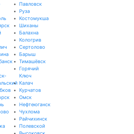
е
Павловск
Руза
оль
Костомукша
ярск
Шиханы
й
Балахна
Кологрив
лич
Сертолово
ина
Барыш
банск
Тимашёвск
Горячий
ск-
Ключ
альский
Калач
бков
Курчатов
орск
Омск
нь
Нефтеюганск
зово
Чухлома
Райчихинск
ка
Полевской
Высоковск