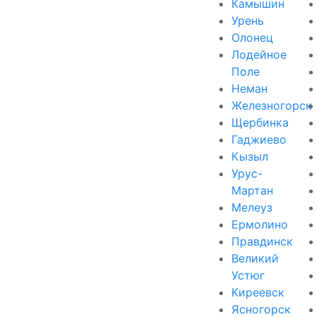
Камышин
Урень
Олонец
Лодейное
Поле
Неман
Железногорск
Щербинка
Гаджиево
Кызыл
Урус-
Мартан
Мелеуз
Ермолино
Правдинск
Великий
Устюг
Киреевск
Ясногорск