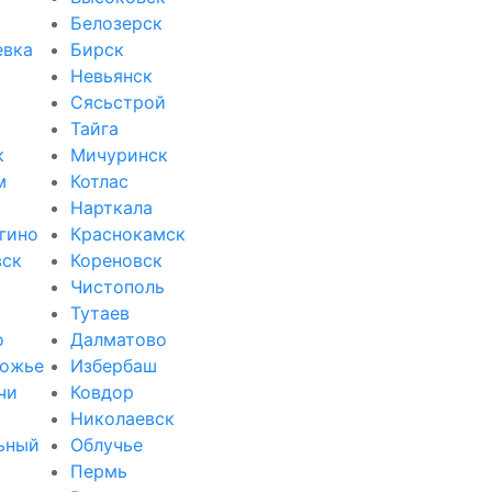
Белозерск
евка
Бирск
Невьянск
Сясьстрой
Тайга
к
Мичуринск
м
Котлас
Нарткала
гино
Краснокамск
вск
Кореновск
Чистополь
Тутаев
о
Далматово
ожье
Избербаш
чи
Ковдор
и
Николаевск
ьный
Облучье
Пермь