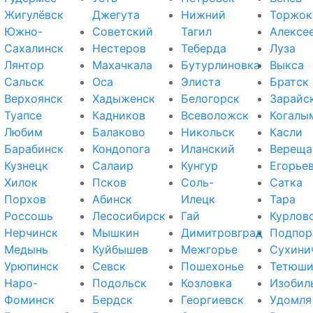
Жигулёвск
Джегута
Нижний
Торжок
Южно-
Советский
Тагил
Алексе
Сахалинск
Нестеров
Теберда
Луза
Лянтор
Махачкала
Бутурлиновка
Выкса
Сальск
Оса
Элиста
Братск
Верхоянск
Хадыженск
Белогорск
Зарайс
Туапсе
Кадников
Всеволожск
Когалы
Любим
Балаково
Никольск
Касли
Барабинск
Кондопога
Иланский
Вереща
Кузнецк
Салаир
Кунгур
Егорье
Хилок
Псков
Соль-
Сатка
Порхов
Абинск
Илецк
Тара
Россошь
Лесосибирск
Гай
Курлов
Нерчинск
Мышкин
Димитровград
Подпор
Медынь
Куйбышев
Межгорье
Сухини
Урюпинск
Севск
Пошехонье
Тетюш
Наро-
Подольск
Козловка
Изобил
Фоминск
Бердск
Георгиевск
Удомля