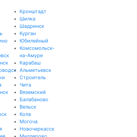
Кронштадт
Шилка
Шадринск
ь
Курган
ино
Юбилейный
Комсомольск-
евск
на-Амуре
нск
Карабаш
оводск
Альметьевск
ки
Строитель
а
Чита
нск
Вяземский
Балабаново
Вельск
рск
Кола
Могоча
я
Новочеркасск
ев
Миллерово