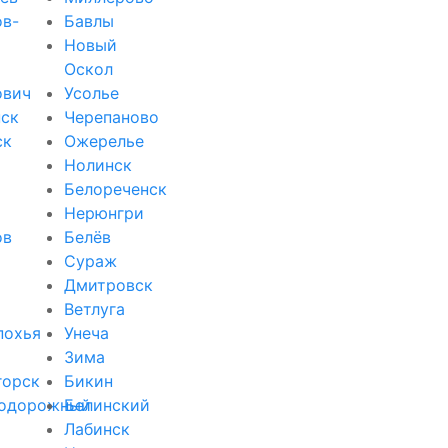
ов-
Бавлы
Новый
Оскол
ович
Усолье
ск
Черепаново
ск
Ожерелье
Нолинск
Белореченск
Нерюнгри
ов
Белёв
Сураж
Дмитровск
Ветлуга
похья
Унеча
Зима
горск
Бикин
одорожный
Белинский
Лабинск