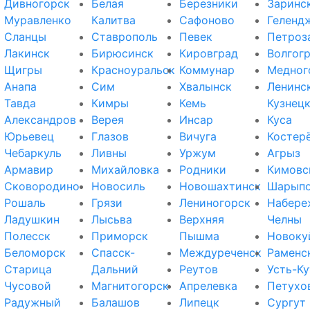
Дивногорск
Белая
Березники
Заринс
Муравленко
Калитва
Сафоново
Геленд
Сланцы
Ставрополь
Певек
Петроз
Лакинск
Бирюсинск
Кировград
Волгог
Щигры
Красноуральск
Коммунар
Медног
Анапа
Сим
Хвалынск
Ленинс
Тавда
Кимры
Кемь
Кузнец
Александров
Верея
Инсар
Куса
Юрьевец
Глазов
Вичуга
Костер
Чебаркуль
Ливны
Уржум
Агрыз
Армавир
Михайловка
Родники
Кимовс
Сковородино
Новосиль
Новошахтинск
Шарып
Рошаль
Грязи
Лениногорск
Набере
Ладушкин
Лысьва
Верхняя
Челны
Полесск
Приморск
Пышма
Новоку
Беломорск
Спасск-
Междуреченск
Раменс
Старица
Дальний
Реутов
Усть-Ку
Чусовой
Магнитогорск
Апрелевка
Петухо
Радужный
Балашов
Липецк
Сургут