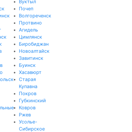
Вуктыл
ск
Почеп
инск
Волгореченск
Протвино
т
Агидель
нск
Цимлянск
к
Биробиджан
в
Новоалтайск
Завитинск
в
Буинск
о
Хасавюрт
ольск
Старая
Купавна
Покров
Губкинский
льные
Ковров
Ржев
Усолье-
Сибирское