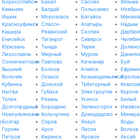
Борисоглебск
Бакал
Сасово
Вязьма
Камызяк
Валдай
Полысаево
Ноябрь
Ишим
Морозовск
Батайск
Мензел
Красноуфимск
Спасск-
Алатырь
Надым
Кашира
Рязанский
Скопин
Дербен
Енисейск
Таганрог
Северск
Челяби
Юрюзань
Тында
Терек
Долинс
Лихославль
Мирный
Муром
Данило
Солнечногорск
Павлово
Качканар
Буй
Вышний
Болхов
Алейск
Ефремо
Волочёк
Оханск
Козьмодемьянск
Фролов
Кубинка
Донской
Трёхгорный
Комсом
Нытва
Губаха
Электроугли
Короча
Топки
Рязань
Усинск
Белый
Долгопрудный
Бородино
Зеленогорск
Ижевск
Новоульяновск
Кольчугино
Домодедово
Минера
й
Болгар
Серов
Янаул
Воды
Горняк
Арск
Лиски
Волхов
Петров
Киренск
Яровое
Аксай