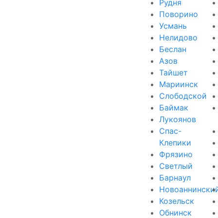
Рудня
Поворино
Усмань
Нелидово
Беслан
Азов
Тайшет
Мариинск
Слободской
Баймак
Лукоянов
Спас-
Клепики
Фрязино
Светлый
Барнаул
Новоаннински
Козельск
Обнинск