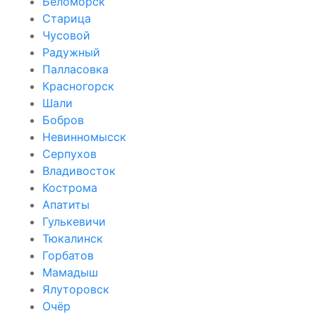
Беломорск
Старица
Чусовой
Радужный
Палласовка
Красногорск
Шали
Бобров
Невинномысск
Серпухов
Владивосток
Кострома
Апатиты
Гулькевичи
Тюкалинск
Горбатов
Мамадыш
Ялуторовск
Очёр