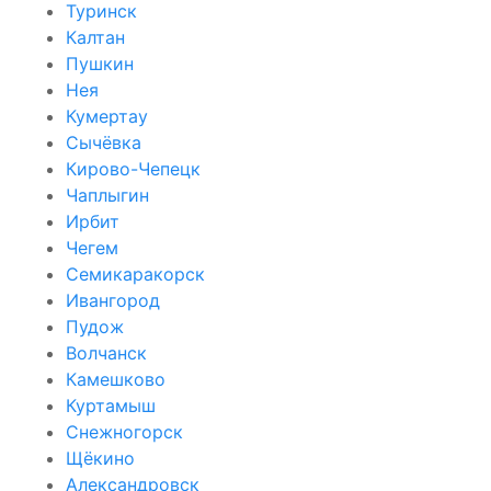
Туринск
Калтан
Пушкин
Нея
Кумертау
Сычёвка
Кирово-Чепецк
Чаплыгин
Ирбит
Чегем
Семикаракорск
Ивангород
Пудож
Волчанск
Камешково
Куртамыш
Снежногорск
Щёкино
Александровск