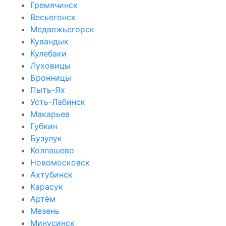
Гремячинск
Весьегонск
Медвежьегорск
Кувандык
Кулебаки
Луховицы
Бронницы
Пыть-Ях
Усть-Лабинск
Макарьев
Губкин
Бузулук
Колпашево
Новомосковск
Ахтубинск
Карасук
Артём
Мезень
Минусинск