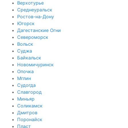
Верхотурье
Среднеуральск
Ростов-на-Дону
Югорск
Дагестанские Огни
Североморск
Вольск
Суджа
Байкальск
Новомичуринск
Опочка
Мглин
Судогда
Славгород
Миньяр
Соликамск
Дмитров
Поронайск
Пласт