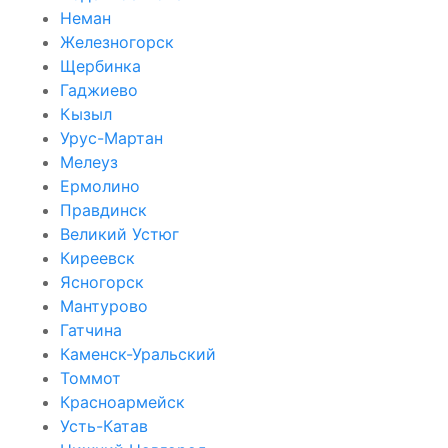
Неман
Железногорск
Щербинка
Гаджиево
Кызыл
Урус-Мартан
Мелеуз
Ермолино
Правдинск
Великий Устюг
Киреевск
Ясногорск
Мантурово
Гатчина
Каменск-Уральский
Томмот
Красноармейск
Усть-Катав