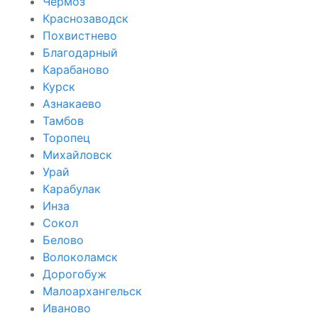
Чёрмоз
Краснозаводск
Похвистнево
Благодарный
Карабаново
Курск
Азнакаево
Тамбов
Торопец
Михайловск
Урай
Карабулак
Инза
Сокол
Белово
Волоколамск
Дорогобуж
Малоархангельск
Иваново