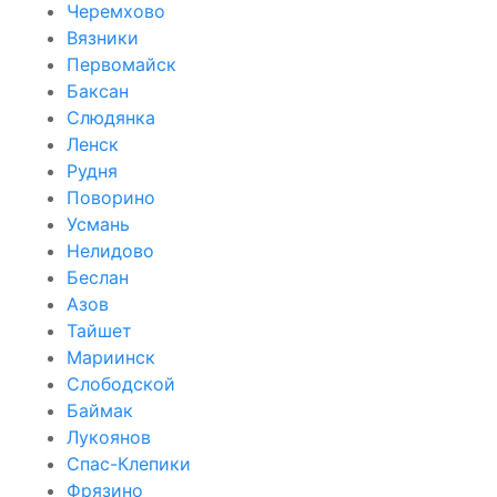
Черемхово
Вязники
Первомайск
Баксан
Слюдянка
Ленск
Рудня
Поворино
Усмань
Нелидово
Беслан
Азов
Тайшет
Мариинск
Слободской
Баймак
Лукоянов
Спас-Клепики
Фрязино