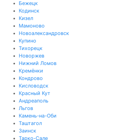
Бежецк
Кодинск
Кизел
Мамоново
Новоалександровск
Купино
Тихорецк
Новоржев
Нижний Ломов
Кремёнки
Кондрово
Кисловодск
Красный Кут
Андреаполь
Льгов
Камень-на-Оби
Таштагол
Заинск
Тарко-Сале