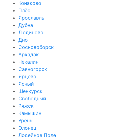
Конаково
Плёс
Ярославль
Дубна
Людиново
Дно
Сосновоборск
Аркадак
Чекалин
Саяногорск
Ярцево
Ясный
Шенкурск
Свободный
Ряжск
Камышин
Урень
Олонец
Лодейное Поле