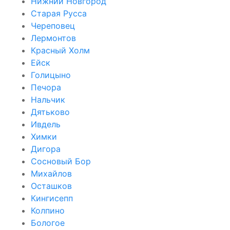
Нижний Новгород
Старая Русса
Череповец
Лермонтов
Красный Холм
Ейск
Голицыно
Печора
Нальчик
Дятьково
Ивдель
Химки
Дигора
Сосновый Бор
Михайлов
Осташков
Кингисепп
Колпино
Бологое