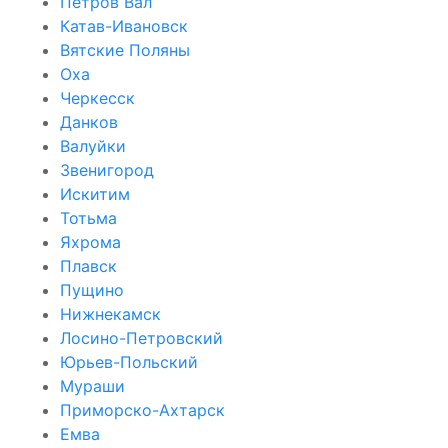
Петров Вал
Катав-Ивановск
Вятские Поляны
Оха
Черкесск
Данков
Валуйки
Звенигород
Искитим
Тотьма
Яхрома
Плавск
Пущино
Нижнекамск
Лосино-Петровский
Юрьев-Польский
Мураши
Приморско-Ахтарск
Емва