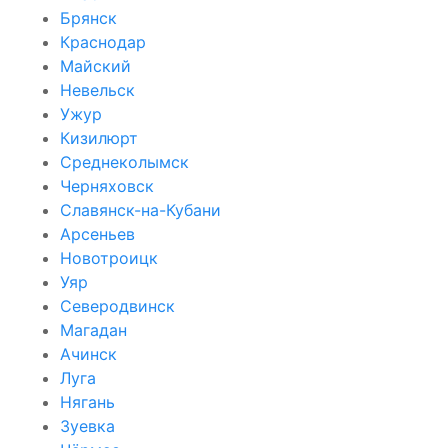
Брянск
Краснодар
Майский
Невельск
Ужур
Кизилюрт
Среднеколымск
Черняховск
Славянск-на-Кубани
Арсеньев
Новотроицк
Уяр
Северодвинск
Магадан
Ачинск
Луга
Нягань
Зуевка