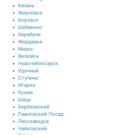
Казань
Жирновск
Боровск
Шебекино
Харабали
Жердевка
Миасс
Вилюйск
Новочебоксарск
Удачный
Ступино
Игарка
Кушва
Шацк
Берёзовский
Павловский Посад
Лесозаводск
Чайковский