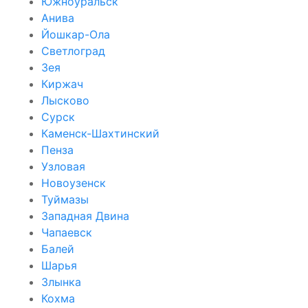
Южноуральск
Анива
Йошкар-Ола
Светлоград
Зея
Киржач
Лысково
Сурск
Каменск-Шахтинский
Пенза
Узловая
Новоузенск
Туймазы
Западная Двина
Чапаевск
Балей
Шарья
Злынка
Кохма