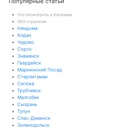
Популярные статьи
Что посмотреть в Калязине
SEO‑стратегии
Няндома
Алдан
Чудово
Сорск
Знаменск
Гвардейск
Мариинский Посад
Стерлитамак
Сегежа
Трубчевск
Малгобек
Сызрань
Тулун
Спас-Деменск
Зеленодольск