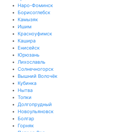
Наро-Фоминск
Борисоглебск
Камызяк
Ишим
Красноуфимск
Кашира
Енисейск
Юрюзань
Лихославль
Солнечногорск
Вышний Волочёк
Кубинка
Нытва
Топки
Долгопрудный
Новоульяновск
Болгар
Горняк