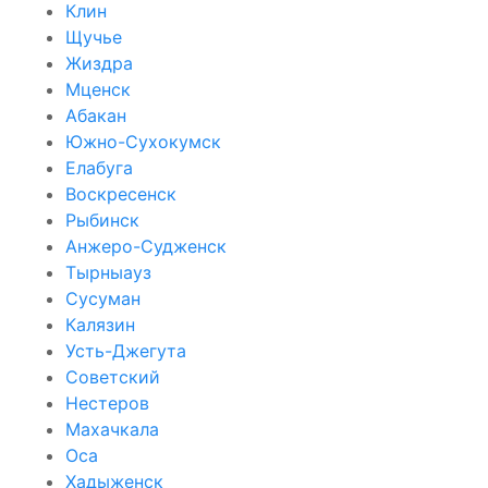
Клин
Щучье
Жиздра
Мценск
Абакан
Южно-Сухокумск
Елабуга
Воскресенск
Рыбинск
Анжеро-Судженск
Тырныауз
Сусуман
Калязин
Усть-Джегута
Советский
Нестеров
Махачкала
Оса
Хадыженск