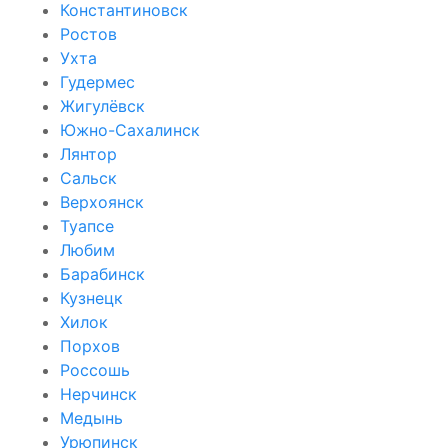
Константиновск
Ростов
Ухта
Гудермес
Жигулёвск
Южно-Сахалинск
Лянтор
Сальск
Верхоянск
Туапсе
Любим
Барабинск
Кузнецк
Хилок
Порхов
Россошь
Нерчинск
Медынь
Урюпинск