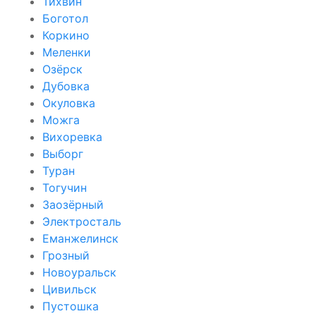
Тихвин
Боготол
Коркино
Меленки
Озёрск
Дубовка
Окуловка
Можга
Вихоревка
Выборг
Туран
Тогучин
Заозёрный
Электросталь
Еманжелинск
Грозный
Новоуральск
Цивильск
Пустошка