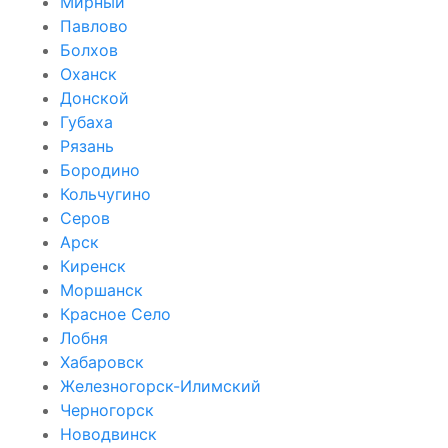
Мирный
Павлово
Болхов
Оханск
Донской
Губаха
Рязань
Бородино
Кольчугино
Серов
Арск
Киренск
Моршанск
Красное Село
Лобня
Хабаровск
Железногорск-Илимский
Черногорск
Новодвинск