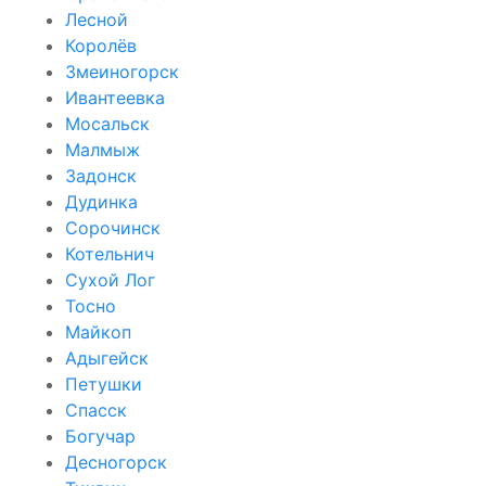
Лесной
Королёв
Змеиногорск
Ивантеевка
Мосальск
Малмыж
Задонск
Дудинка
Сорочинск
Котельнич
Сухой Лог
Тосно
Майкоп
Адыгейск
Петушки
Спасск
Богучар
Десногорск