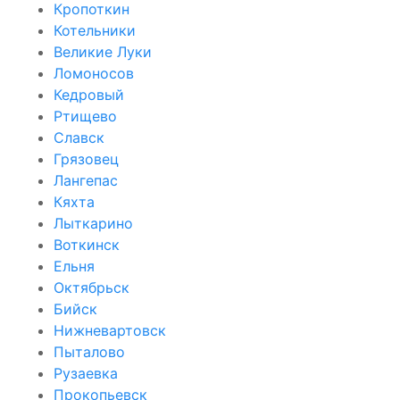
Кропоткин
Котельники
Великие Луки
Ломоносов
Кедровый
Ртищево
Славск
Грязовец
Лангепас
Кяхта
Лыткарино
Воткинск
Ельня
Октябрьск
Бийск
Нижневартовск
Пыталово
Рузаевка
Прокопьевск