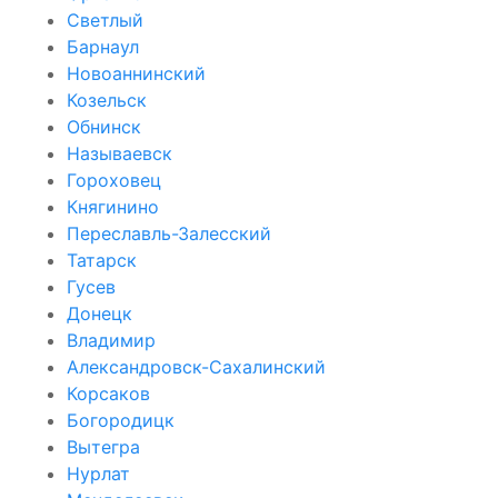
Светлый
Барнаул
Новоаннинский
Козельск
Обнинск
Называевск
Гороховец
Княгинино
Переславль-Залесский
Татарск
Гусев
Донецк
Владимир
Александровск-Сахалинский
Корсаков
Богородицк
Вытегра
Нурлат