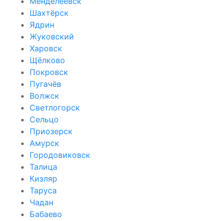
Менделеевск
Шахтёрск
Ядрин
Жуковский
Харовск
Щёлково
Покровск
Пугачёв
Волжск
Светлогорск
Сельцо
Приозерск
Амурск
Городовиковск
Талица
Кизляр
Таруса
Чадан
Бабаево