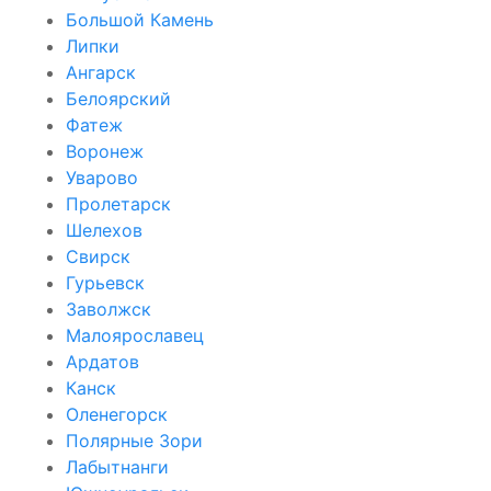
Большой Камень
Липки
Ангарск
Белоярский
Фатеж
Воронеж
Уварово
Пролетарск
Шелехов
Свирск
Гурьевск
Заволжск
Малоярославец
Ардатов
Канск
Оленегорск
Полярные Зори
Лабытнанги