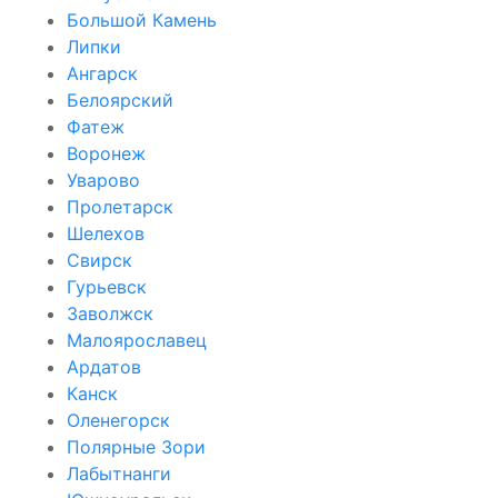
Большой Камень
Липки
Ангарск
Белоярский
Фатеж
Воронеж
Уварово
Пролетарск
Шелехов
Свирск
Гурьевск
Заволжск
Малоярославец
Ардатов
Канск
Оленегорск
Полярные Зори
Лабытнанги