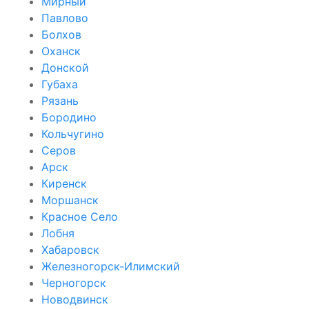
Мирный
Павлово
Болхов
Оханск
Донской
Губаха
Рязань
Бородино
Кольчугино
Серов
Арск
Киренск
Моршанск
Красное Село
Лобня
Хабаровск
Железногорск-Илимский
Черногорск
Новодвинск