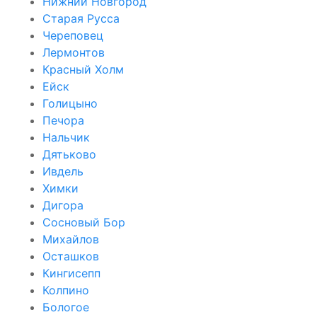
Нижний Новгород
Старая Русса
Череповец
Лермонтов
Красный Холм
Ейск
Голицыно
Печора
Нальчик
Дятьково
Ивдель
Химки
Дигора
Сосновый Бор
Михайлов
Осташков
Кингисепп
Колпино
Бологое