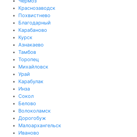
Чёрмоз
Краснозаводск
Похвистнево
Благодарный
Карабаново
Курск
Азнакаево
Тамбов
Торопец
Михайловск
Урай
Карабулак
Инза
Сокол
Белово
Волоколамск
Дорогобуж
Малоархангельск
Иваново