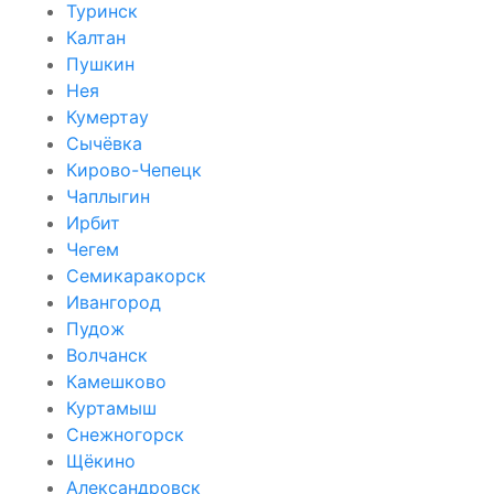
Туринск
Калтан
Пушкин
Нея
Кумертау
Сычёвка
Кирово-Чепецк
Чаплыгин
Ирбит
Чегем
Семикаракорск
Ивангород
Пудож
Волчанск
Камешково
Куртамыш
Снежногорск
Щёкино
Александровск