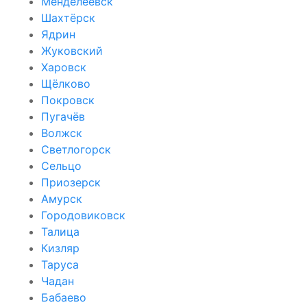
Менделеевск
Шахтёрск
Ядрин
Жуковский
Харовск
Щёлково
Покровск
Пугачёв
Волжск
Светлогорск
Сельцо
Приозерск
Амурск
Городовиковск
Талица
Кизляр
Таруса
Чадан
Бабаево