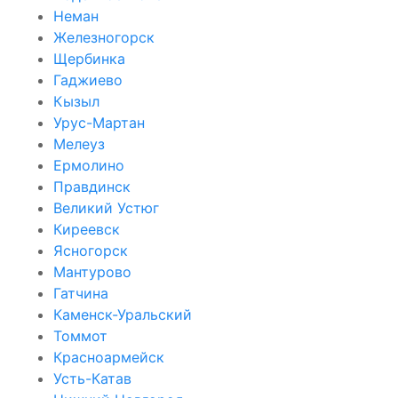
Неман
Железногорск
Щербинка
Гаджиево
Кызыл
Урус-Мартан
Мелеуз
Ермолино
Правдинск
Великий Устюг
Киреевск
Ясногорск
Мантурово
Гатчина
Каменск-Уральский
Томмот
Красноармейск
Усть-Катав