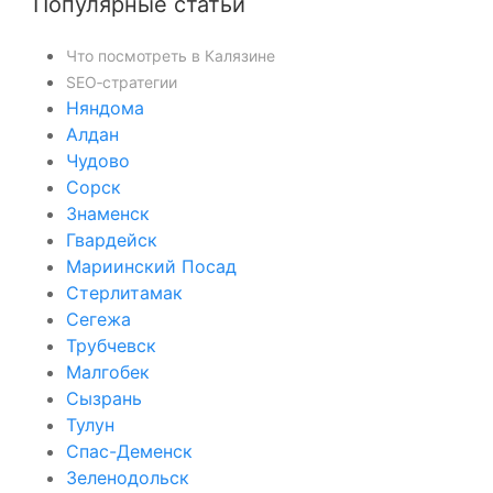
Популярные статьи
Что посмотреть в Калязине
SEO‑стратегии
Няндома
Алдан
Чудово
Сорск
Знаменск
Гвардейск
Мариинский Посад
Стерлитамак
Сегежа
Трубчевск
Малгобек
Сызрань
Тулун
Спас-Деменск
Зеленодольск