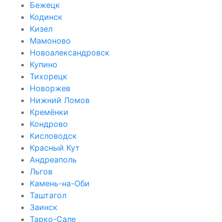
Бежецк
Кодинск
Кизел
Мамоново
Новоалександровск
Купино
Тихорецк
Новоржев
Нижний Ломов
Кремёнки
Кондрово
Кисловодск
Красный Кут
Андреаполь
Льгов
Камень-на-Оби
Таштагол
Заинск
Тарко-Сале