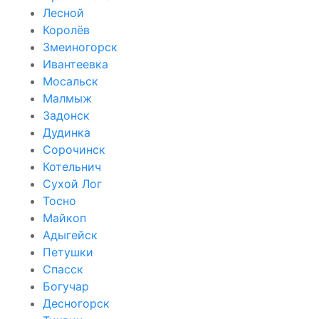
Лесной
Королёв
Змеиногорск
Ивантеевка
Мосальск
Малмыж
Задонск
Дудинка
Сорочинск
Котельнич
Сухой Лог
Тосно
Майкоп
Адыгейск
Петушки
Спасск
Богучар
Десногорск