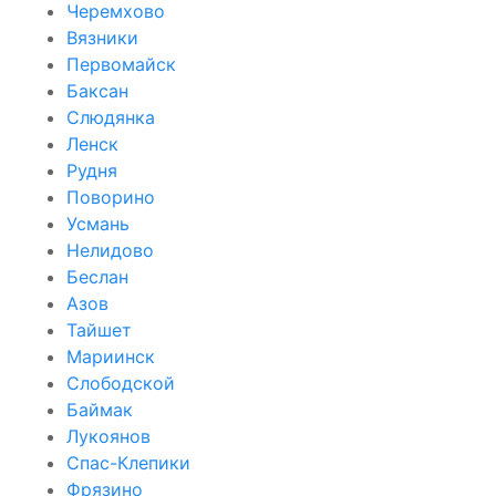
Черемхово
Вязники
Первомайск
Баксан
Слюдянка
Ленск
Рудня
Поворино
Усмань
Нелидово
Беслан
Азов
Тайшет
Мариинск
Слободской
Баймак
Лукоянов
Спас-Клепики
Фрязино