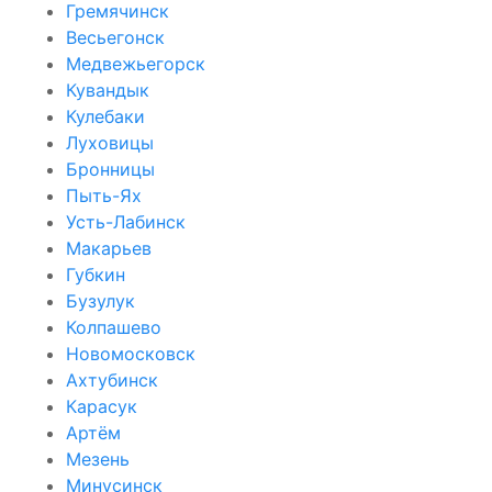
Гремячинск
Весьегонск
Медвежьегорск
Кувандык
Кулебаки
Луховицы
Бронницы
Пыть-Ях
Усть-Лабинск
Макарьев
Губкин
Бузулук
Колпашево
Новомосковск
Ахтубинск
Карасук
Артём
Мезень
Минусинск