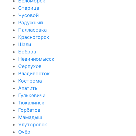
Беломорск
Старица
Чусовой
Радужный
Палласовка
Красногорск
Шали
Бобров
Невинномысск
Серпухов
Владивосток
Кострома
Апатиты
Гулькевичи
Тюкалинск
Горбатов
Мамадыш
Ялуторовск
Очёр