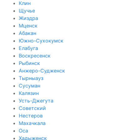
Клин
Щучье
Жиздра
Мценск
Абакан
Южно-Сухокумск
Елабуга
Воскресенск
Рыбинск
Анжеро-Судженск
Тырныауз
Сусуман
Калязин
Усть-Джегута
Советский
Нестеров
Махачкала
Оса
Хадыженск