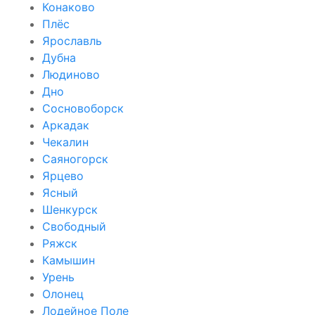
Конаково
Плёс
Ярославль
Дубна
Людиново
Дно
Сосновоборск
Аркадак
Чекалин
Саяногорск
Ярцево
Ясный
Шенкурск
Свободный
Ряжск
Камышин
Урень
Олонец
Лодейное Поле