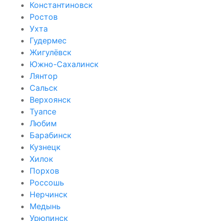
Константиновск
Ростов
Ухта
Гудермес
Жигулёвск
Южно-Сахалинск
Лянтор
Сальск
Верхоянск
Туапсе
Любим
Барабинск
Кузнецк
Хилок
Порхов
Россошь
Нерчинск
Медынь
Урюпинск