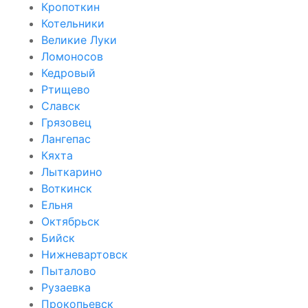
Кропоткин
Котельники
Великие Луки
Ломоносов
Кедровый
Ртищево
Славск
Грязовец
Лангепас
Кяхта
Лыткарино
Воткинск
Ельня
Октябрьск
Бийск
Нижневартовск
Пыталово
Рузаевка
Прокопьевск