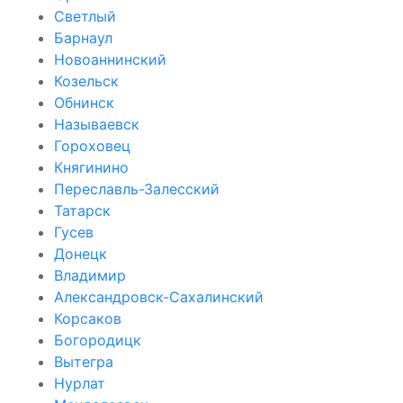
Светлый
Барнаул
Новоаннинский
Козельск
Обнинск
Называевск
Гороховец
Княгинино
Переславль-Залесский
Татарск
Гусев
Донецк
Владимир
Александровск-Сахалинский
Корсаков
Богородицк
Вытегра
Нурлат