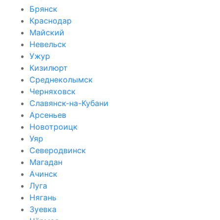
Брянск
Краснодар
Майский
Невельск
Ужур
Кизилюрт
Среднеколымск
Черняховск
Славянск-на-Кубани
Арсеньев
Новотроицк
Уяр
Северодвинск
Магадан
Ачинск
Луга
Нягань
Зуевка