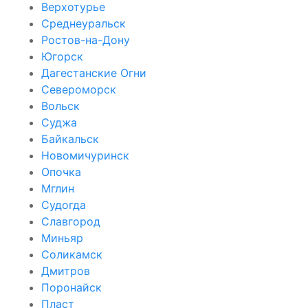
Верхотурье
Среднеуральск
Ростов-на-Дону
Югорск
Дагестанские Огни
Североморск
Вольск
Суджа
Байкальск
Новомичуринск
Опочка
Мглин
Судогда
Славгород
Миньяр
Соликамск
Дмитров
Поронайск
Пласт