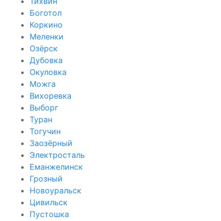
Тихвин
Боготол
Коркино
Меленки
Озёрск
Дубовка
Окуловка
Можга
Вихоревка
Выборг
Туран
Тогучин
Заозёрный
Электросталь
Еманжелинск
Грозный
Новоуральск
Цивильск
Пустошка