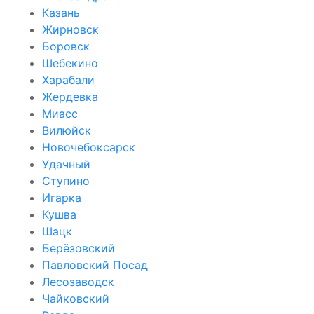
Казань
Жирновск
Боровск
Шебекино
Харабали
Жердевка
Миасс
Вилюйск
Новочебоксарск
Удачный
Ступино
Игарка
Кушва
Шацк
Берёзовский
Павловский Посад
Лесозаводск
Чайковский