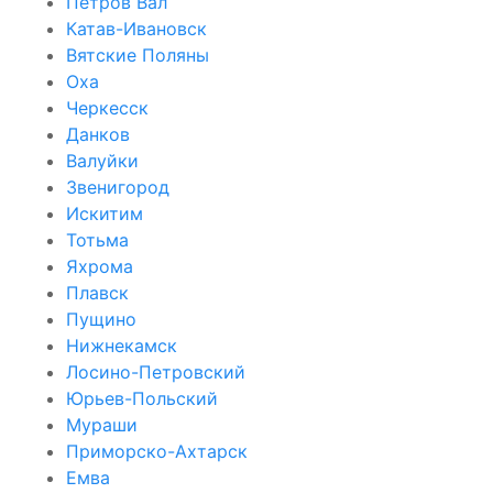
Петров Вал
Катав-Ивановск
Вятские Поляны
Оха
Черкесск
Данков
Валуйки
Звенигород
Искитим
Тотьма
Яхрома
Плавск
Пущино
Нижнекамск
Лосино-Петровский
Юрьев-Польский
Мураши
Приморско-Ахтарск
Емва