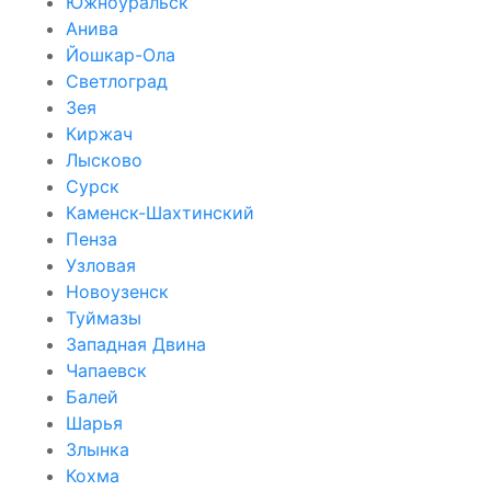
Южноуральск
Анива
Йошкар-Ола
Светлоград
Зея
Киржач
Лысково
Сурск
Каменск-Шахтинский
Пенза
Узловая
Новоузенск
Туймазы
Западная Двина
Чапаевск
Балей
Шарья
Злынка
Кохма