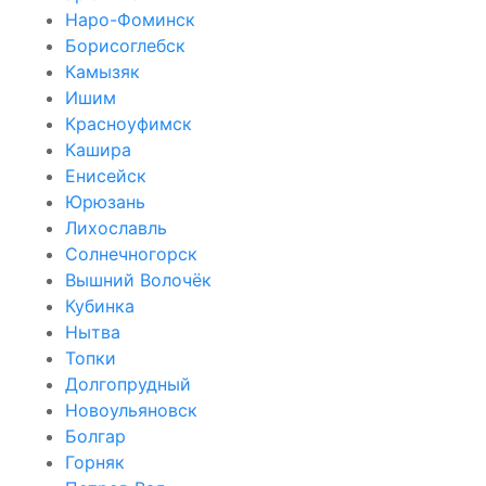
Наро-Фоминск
Борисоглебск
Камызяк
Ишим
Красноуфимск
Кашира
Енисейск
Юрюзань
Лихославль
Солнечногорск
Вышний Волочёк
Кубинка
Нытва
Топки
Долгопрудный
Новоульяновск
Болгар
Горняк