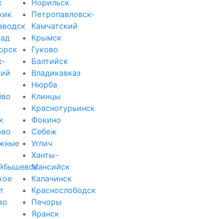
к
Норильск
жик
Петропавловск-
аводск
Камчатский
рад
Крымск
орск
Гуково
к-
Балтийск
кий
Владикавказ
Нюрба
ёво
Клинцы
Краснотурьинск
к
Фокино
ово
Себеж
жные
Углич
Ханты-
йбышевск
Мансийск
кое
Калачинск
т
Краснослободск
во
Печоры
Яранск