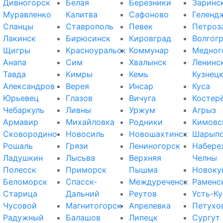
Дивногорск
Белая
Березники
Заринс
Муравленко
Калитва
Сафоново
Геленд
Сланцы
Ставрополь
Певек
Петроз
Лакинск
Бирюсинск
Кировград
Волгог
Щигры
Красноуральск
Коммунар
Медног
Анапа
Сим
Хвалынск
Ленинс
Тавда
Кимры
Кемь
Кузнец
Александров
Верея
Инсар
Куса
Юрьевец
Глазов
Вичуга
Костер
Чебаркуль
Ливны
Уржум
Агрыз
Армавир
Михайловка
Родники
Кимовс
Сковородино
Новосиль
Новошахтинск
Шарып
Рошаль
Грязи
Лениногорск
Набере
Ладушкин
Лысьва
Верхняя
Челны
Полесск
Приморск
Пышма
Новоку
Беломорск
Спасск-
Междуреченск
Раменс
Старица
Дальний
Реутов
Усть-Ку
Чусовой
Магнитогорск
Апрелевка
Петухо
Радужный
Балашов
Липецк
Сургут