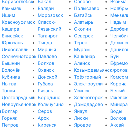
Борисоглебск
Бакал
Сасово
Вязьма
Камызяк
Валдай
Полысаево
Ноябрь
Ишим
Морозовск
Батайск
Мензел
Красноуфимск
Спасск-
Алатырь
Надым
Кашира
Рязанский
Скопин
Дербен
Енисейск
Таганрог
Северск
Челяби
Юрюзань
Тында
Терек
Долинс
Лихославль
Мирный
Муром
Данило
Солнечногорск
Павлово
Качканар
Буй
Вышний
Болхов
Алейск
Ефремо
Волочёк
Оханск
Козьмодемьянск
Фролов
Кубинка
Донской
Трёхгорный
Комсом
Нытва
Губаха
Электроугли
Короча
Топки
Рязань
Усинск
Белый
Долгопрудный
Бородино
Зеленогорск
Ижевск
Новоульяновск
Кольчугино
Домодедово
Минера
й
Болгар
Серов
Янаул
Воды
Горняк
Арск
Лиски
Волхов
Петров
Киренск
Яровое
Аксай