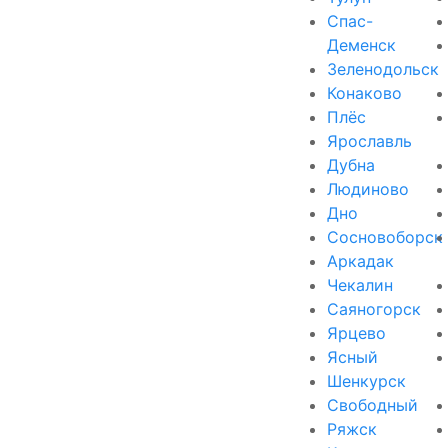
Спас-
Деменск
Зеленодольск
Конаково
Плёс
Ярославль
Дубна
Людиново
Дно
Сосновоборск
Аркадак
Чекалин
Саяногорск
Ярцево
Ясный
Шенкурск
Свободный
Ряжск