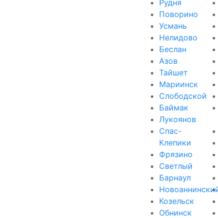
Рудня
Поворино
Усмань
Нелидово
Беслан
Азов
Тайшет
Мариинск
Слободской
Баймак
Лукоянов
Спас-
Клепики
Фрязино
Светлый
Барнаул
Новоаннински
Козельск
Обнинск