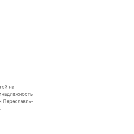
тей на
ринадлежность
н Переславль-
.