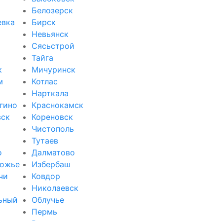
Белозерск
евка
Бирск
Невьянск
Сясьстрой
Тайга
к
Мичуринск
м
Котлас
Нарткала
гино
Краснокамск
вск
Кореновск
Чистополь
Тутаев
о
Далматово
ожье
Избербаш
чи
Ковдор
и
Николаевск
ьный
Облучье
Пермь