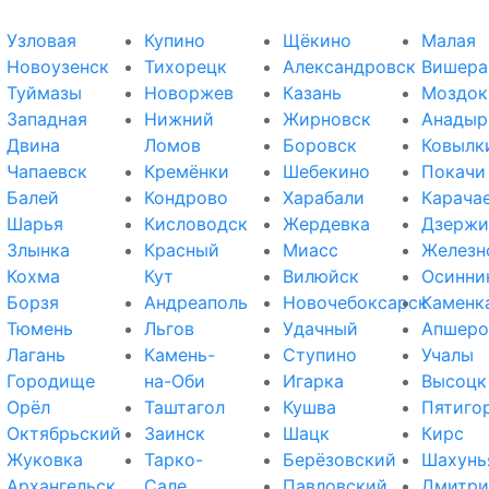
Узловая
Купино
Щёкино
Малая
Новоузенск
Тихорецк
Александровск
Вишера
Туймазы
Новоржев
Казань
Моздок
Западная
Нижний
Жирновск
Анадыр
Двина
Ломов
Боровск
Ковылк
Чапаевск
Кремёнки
Шебекино
Покачи
Балей
Кондрово
Харабали
Карача
Шарья
Кисловодск
Жердевка
Дзержи
Злынка
Красный
Миасс
Железн
Кохма
Кут
Вилюйск
Осинни
Борзя
Андреаполь
Новочебоксарск
Каменк
Тюмень
Льгов
Удачный
Апшеро
Лагань
Камень-
Ступино
Учалы
Городище
на-Оби
Игарка
Высоцк
Орёл
Таштагол
Кушва
Пятиго
Октябрьский
Заинск
Шацк
Кирс
Жуковка
Тарко-
Берёзовский
Шахунь
Архангельск
Сале
Павловский
Дмитри