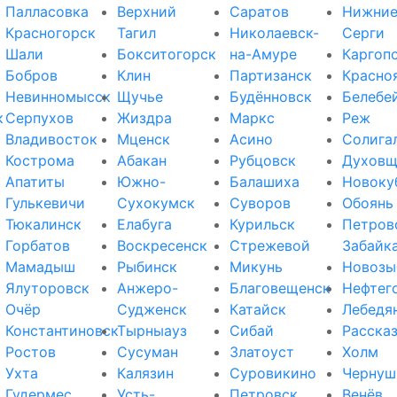
Палласовка
Верхний
Саратов
Нижни
Красногорск
Тагил
Николаевск-
Серги
Шали
Бокситогорск
на-Амуре
Каргоп
Бобров
Клин
Партизанск
Красно
Невинномысск
Щучье
Будённовск
Белебе
к
Серпухов
Жиздра
Маркс
Реж
Владивосток
Мценск
Асино
Солига
Кострома
Абакан
Рубцовск
Духовщ
Апатиты
Южно-
Балашиха
Новоку
Гулькевичи
Сухокумск
Суворов
Обоянь
Тюкалинск
Елабуга
Курильск
Петров
Горбатов
Воскресенск
Стрежевой
Забайк
Мамадыш
Рыбинск
Микунь
Новозы
Ялуторовск
Анжеро-
Благовещенск
Нефтег
Очёр
Судженск
Катайск
Лебедя
Константиновск
Тырныауз
Сибай
Расска
Ростов
Сусуман
Златоуст
Холм
Ухта
Калязин
Суровикино
Чернуш
Гудермес
Усть-
Петровск
Венёв