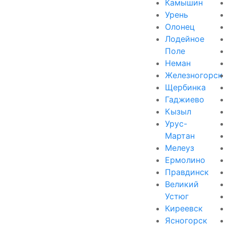
Камышин
Урень
Олонец
Лодейное
Поле
Неман
Железногорск
Щербинка
Гаджиево
Кызыл
Урус-
Мартан
Мелеуз
Ермолино
Правдинск
Великий
Устюг
Киреевск
Ясногорск