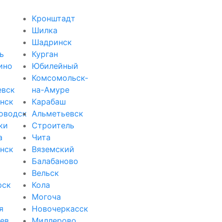
Кронштадт
Шилка
Шадринск
ь
Курган
ино
Юбилейный
Комсомольск-
евск
на-Амуре
нск
Карабаш
оводск
Альметьевск
ки
Строитель
а
Чита
нск
Вяземский
Балабаново
Вельск
рск
Кола
Могоча
я
Новочеркасск
ев
Миллерово