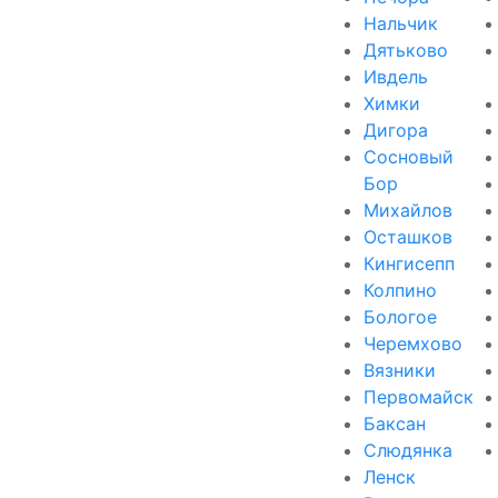
Нальчик
Дятьково
Ивдель
Химки
Дигора
Сосновый
Бор
Михайлов
Осташков
Кингисепп
Колпино
Бологое
Черемхово
Вязники
Первомайск
Баксан
Слюдянка
Ленск