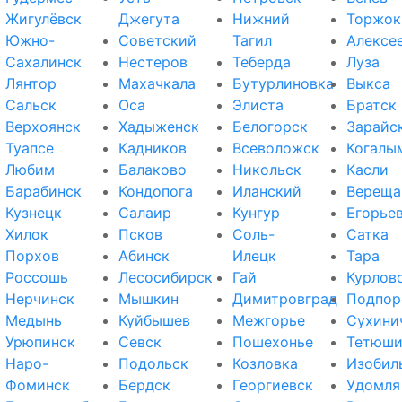
Жигулёвск
Джегута
Нижний
Торжок
Южно-
Советский
Тагил
Алексе
Сахалинск
Нестеров
Теберда
Луза
Лянтор
Махачкала
Бутурлиновка
Выкса
Сальск
Оса
Элиста
Братск
Верхоянск
Хадыженск
Белогорск
Зарайс
Туапсе
Кадников
Всеволожск
Когалы
Любим
Балаково
Никольск
Касли
Барабинск
Кондопога
Иланский
Вереща
Кузнецк
Салаир
Кунгур
Егорье
Хилок
Псков
Соль-
Сатка
Порхов
Абинск
Илецк
Тара
Россошь
Лесосибирск
Гай
Курлов
Нерчинск
Мышкин
Димитровград
Подпор
Медынь
Куйбышев
Межгорье
Сухини
Урюпинск
Севск
Пошехонье
Тетюш
Наро-
Подольск
Козловка
Изобил
Фоминск
Бердск
Георгиевск
Удомля