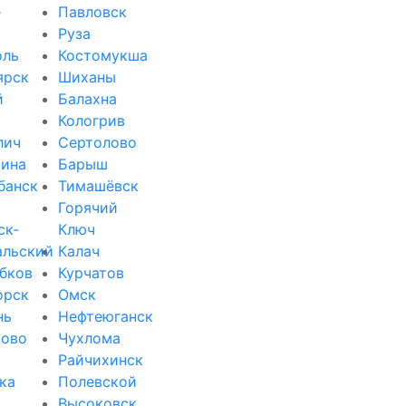
е
Павловск
Руза
оль
Костомукша
ярск
Шиханы
й
Балахна
Кологрив
лич
Сертолово
ина
Барыш
банск
Тимашёвск
Горячий
ск-
Ключ
альский
Калач
бков
Курчатов
орск
Омск
нь
Нефтеюганск
зово
Чухлома
Райчихинск
ка
Полевской
Высоковск