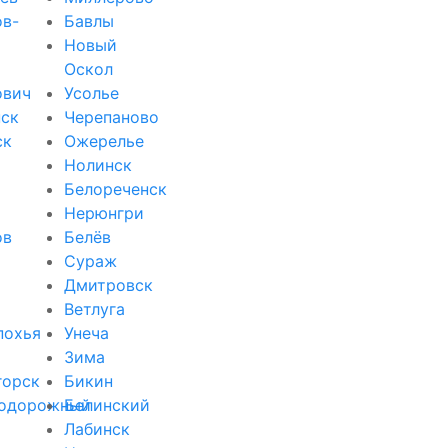
ов-
Бавлы
Новый
Оскол
ович
Усолье
ск
Черепаново
ск
Ожерелье
Нолинск
Белореченск
Нерюнгри
ов
Белёв
Сураж
Дмитровск
Ветлуга
похья
Унеча
Зима
горск
Бикин
одорожный
Белинский
Лабинск