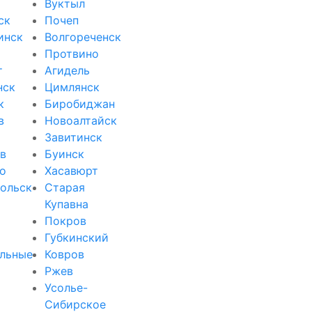
Вуктыл
ск
Почеп
инск
Волгореченск
Протвино
т
Агидель
нск
Цимлянск
к
Биробиджан
в
Новоалтайск
Завитинск
в
Буинск
о
Хасавюрт
ольск
Старая
Купавна
Покров
Губкинский
льные
Ковров
Ржев
Усолье-
Сибирское