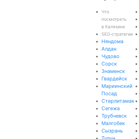
Что
посмотреть
в Калязине
SEO‑стратегии
Няндома
Алдан
Чудово
Сорск
Знаменск
Гвардейск
Мариинский
Посад
Стерлитамак
Сегежа
Трубчевск
Малгобек
Сызрань
Тулун