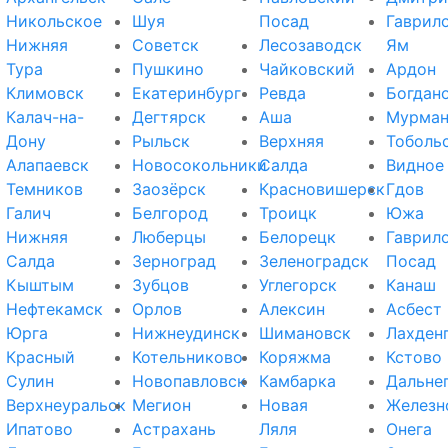
Никольское
Шуя
Посад
Гаврил
Нижняя
Советск
Лесозаводск
Ям
Тура
Пушкино
Чайковский
Ардон
Климовск
Екатеринбург
Ревда
Богдан
Калач-на-
Дегтярск
Аша
Мурман
Дону
Рыльск
Верхняя
Тоболь
Алапаевск
Новосокольники
Салда
Видное
Темников
Заозёрск
Красновишерск
Гдов
Галич
Белгород
Троицк
Южа
Нижняя
Люберцы
Белорецк
Гаврил
Салда
Зерноград
Зеленоградск
Посад
Кыштым
Зубцов
Углегорск
Канаш
Нефтекамск
Орлов
Алексин
Асбест
Юрга
Нижнеудинск
Шимановск
Лахден
Красный
Котельниково
Коряжма
Кстово
Сулин
Новопавловск
Камбарка
Дальне
Верхнеуральск
Мегион
Новая
Железн
Ипатово
Астрахань
Ляля
Онега