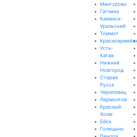
Мантурово
Гатчина
Каменск-
Уральский
Томмот
Красноармейс
Усть-
Катав
Нижний
Новгород
Старая
Русса
Череповец
Лермонтов
Красный
Холм
Ейск
Голицыно
Печора